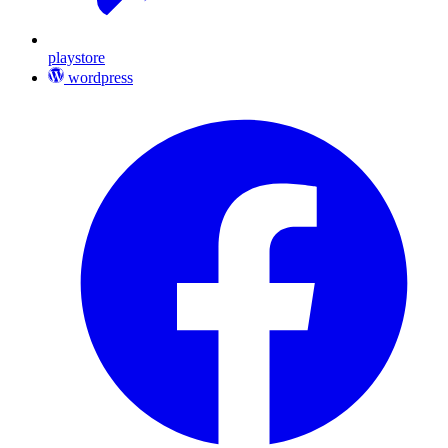
playstore
wordpress