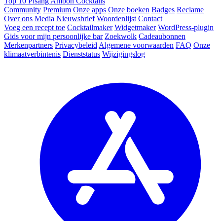
Top 10 Pisang Ambon Cocktails
Community
Premium
Onze apps
Onze boeken
Badges
Reclame
Over ons
Media
Nieuwsbrief
Woordenlijst
Contact
Voeg een recept toe
Cocktailmaker
Widgetmaker
WordPress-plugin
Gids voor mijn persoonlijke bar
Zoekwolk
Cadeaubonnen
Merkenpartners
Privacybeleid
Algemene voorwaarden
FAQ
Onze
klimaatverbintenis
Dienststatus
Wijzigingslog