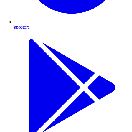
appstore