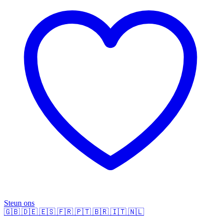
Steun ons
🇬🇧
🇩🇪
🇪🇸
🇫🇷
🇵🇹
🇧🇷
🇮🇹
🇳🇱