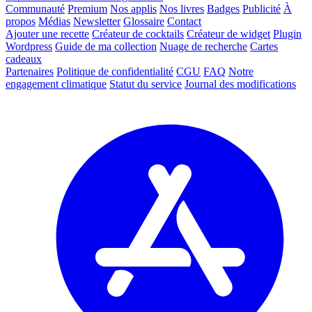
Communauté
Premium
Nos applis
Nos livres
Badges
Publicité
À
propos
Médias
Newsletter
Glossaire
Contact
Ajouter une recette
Créateur de cocktails
Créateur de widget
Plugin
Wordpress
Guide de ma collection
Nuage de recherche
Cartes
cadeaux
Partenaires
Politique de confidentialité
CGU
FAQ
Notre
engagement climatique
Statut du service
Journal des modifications