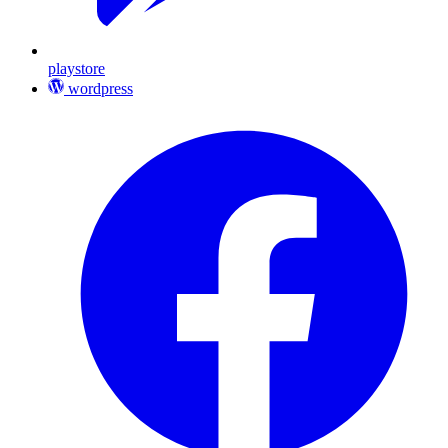
playstore
wordpress