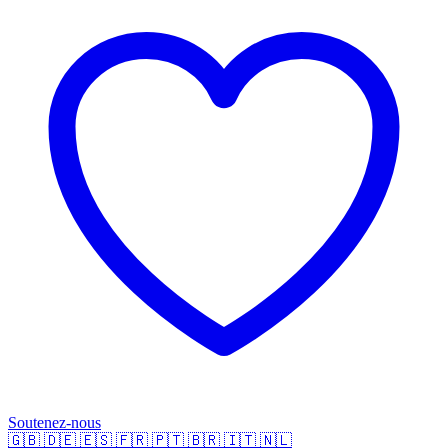
Soutenez-nous
🇬🇧
🇩🇪
🇪🇸
🇫🇷
🇵🇹
🇧🇷
🇮🇹
🇳🇱