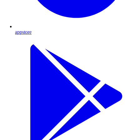
appstore