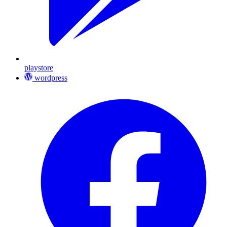
playstore
wordpress