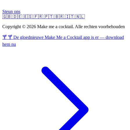
Steun ons
🇬🇧
🇩🇪
🇪🇸
🇫🇷
🇵🇹
🇧🇷
🇮🇹
🇳🇱
Copyright © 2026 Make me a cocktail. Alle rechten voorbehouden
🍸 🍸 De gloednieuwe Make Me a Cocktail app is er — download
hem nu