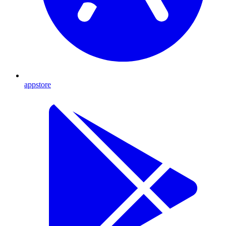
appstore