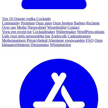
Top 10 Orange vodka Cocktails
Community
Premium
Onze apps
Onze boeken
Badges
Reclame
Over ons
Media
Nieuwsbrief
Woordenlijst
Contact
Voeg een recept toe
Cocktailmaker
Widgetmaker
WordPress-plugin
Gids voor mijn persoonlijke bar
Zoekwolk
Cadeaubonnen
Merkenpartners
Privacybeleid
Algemene voorwaarden
FAQ
Onze
klimaatverbintenis
Dienststatus
Wijzigingslog