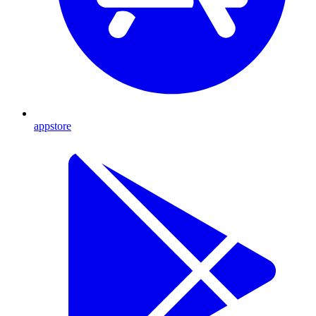
appstore