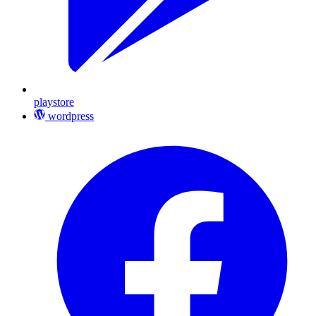
playstore
wordpress