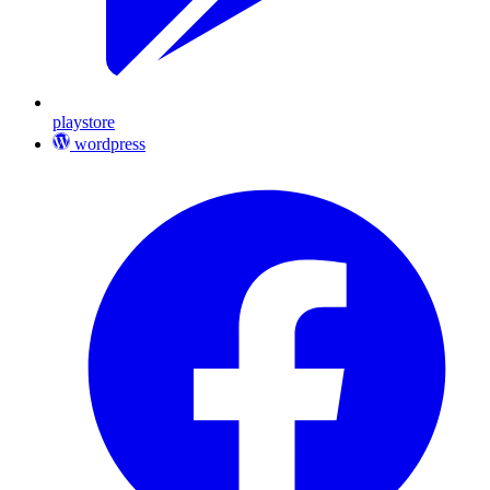
playstore
wordpress