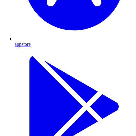
appstore