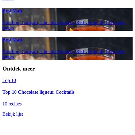
Best Man
Bourbon, Campari, Chocolate liqueur, Red vermouth, Chocolate
bitters
Best Man
Bourbon, Campari, Chocolate liqueur, Red vermouth, Chocolate
bitters
Ontdek meer
Top 10
Top 10 Chocolate liqueur Cocktails
10 recipes
Bekijk lijst