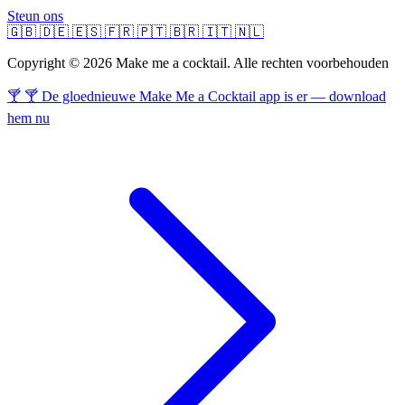
Steun ons
🇬🇧
🇩🇪
🇪🇸
🇫🇷
🇵🇹
🇧🇷
🇮🇹
🇳🇱
Copyright © 2026 Make me a cocktail. Alle rechten voorbehouden
🍸 🍸 De gloednieuwe Make Me a Cocktail app is er — download
hem nu