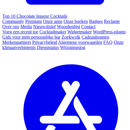
Top 10 Chocolate liqueur Cocktails
Community
Premium
Onze apps
Onze boeken
Badges
Reclame
Over ons
Media
Nieuwsbrief
Woordenlijst
Contact
Voeg een recept toe
Cocktailmaker
Widgetmaker
WordPress-plugin
Gids voor mijn persoonlijke bar
Zoekwolk
Cadeaubonnen
Merkenpartners
Privacybeleid
Algemene voorwaarden
FAQ
Onze
klimaatverbintenis
Dienststatus
Wijzigingslog