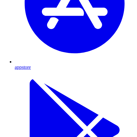
appstore