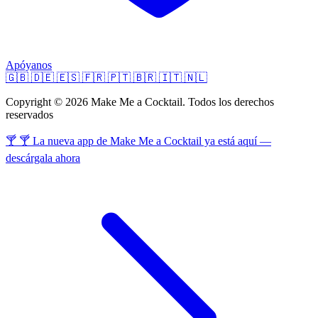
Apóyanos
🇬🇧
🇩🇪
🇪🇸
🇫🇷
🇵🇹
🇧🇷
🇮🇹
🇳🇱
Copyright © 2026 Make Me a Cocktail. Todos los derechos
reservados
🍸 🍸 La nueva app de Make Me a Cocktail ya está aquí —
descárgala ahora