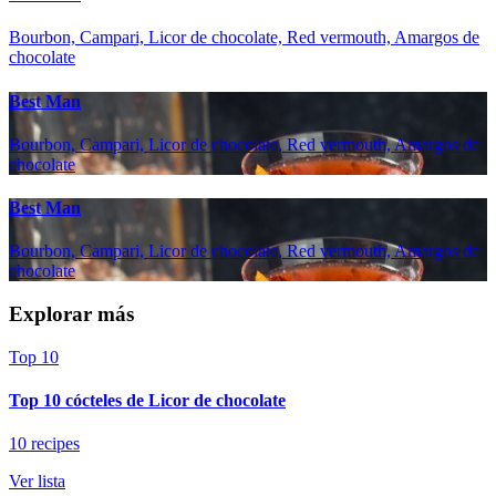
Bourbon, Campari, Licor de chocolate, Red vermouth, Amargos de
chocolate
Best Man
Bourbon, Campari, Licor de chocolate, Red vermouth, Amargos de
chocolate
Best Man
Bourbon, Campari, Licor de chocolate, Red vermouth, Amargos de
chocolate
Explorar más
Top 10
Top 10 cócteles de Licor de chocolate
10 recipes
Ver lista