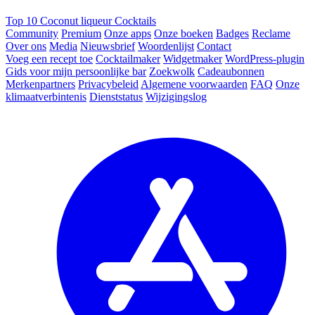
Top 10 Coconut liqueur Cocktails
Community
Premium
Onze apps
Onze boeken
Badges
Reclame
Over ons
Media
Nieuwsbrief
Woordenlijst
Contact
Voeg een recept toe
Cocktailmaker
Widgetmaker
WordPress-plugin
Gids voor mijn persoonlijke bar
Zoekwolk
Cadeaubonnen
Merkenpartners
Privacybeleid
Algemene voorwaarden
FAQ
Onze
klimaatverbintenis
Dienststatus
Wijzigingslog