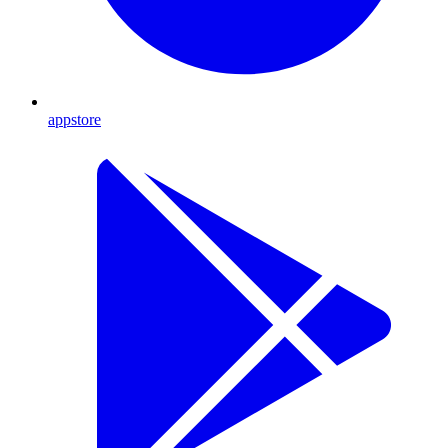
appstore