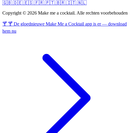
🇬🇧
🇩🇪
🇪🇸
🇫🇷
🇵🇹
🇧🇷
🇮🇹
🇳🇱
Copyright © 2026 Make me a cocktail. Alle rechten voorbehouden
🍸 🍸 De gloednieuwe Make Me a Cocktail app is er — download
hem nu