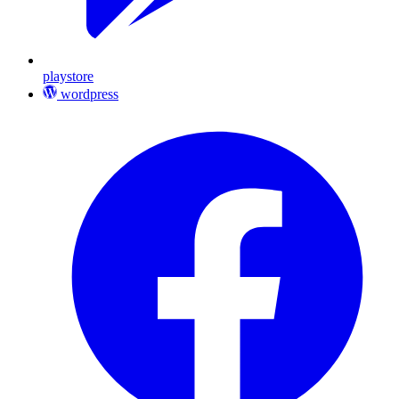
playstore
wordpress