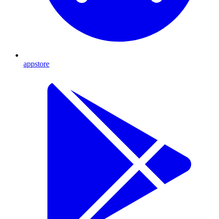
appstore