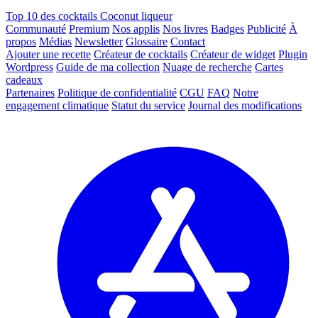
Top 10 des cocktails Coconut liqueur
Communauté
Premium
Nos applis
Nos livres
Badges
Publicité
À
propos
Médias
Newsletter
Glossaire
Contact
Ajouter une recette
Créateur de cocktails
Créateur de widget
Plugin
Wordpress
Guide de ma collection
Nuage de recherche
Cartes
cadeaux
Partenaires
Politique de confidentialité
CGU
FAQ
Notre
engagement climatique
Statut du service
Journal des modifications