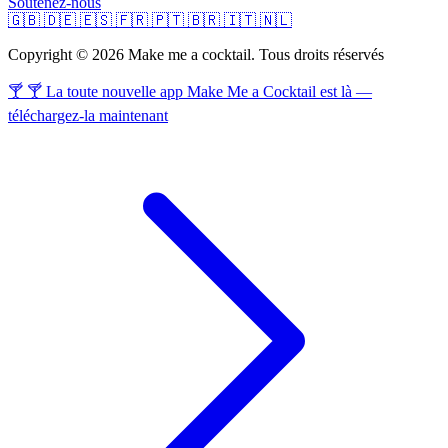
Soutenez-nous
🇬🇧
🇩🇪
🇪🇸
🇫🇷
🇵🇹
🇧🇷
🇮🇹
🇳🇱
Copyright © 2026 Make me a cocktail. Tous droits réservés
🍸 🍸 La toute nouvelle app Make Me a Cocktail est là —
téléchargez-la maintenant