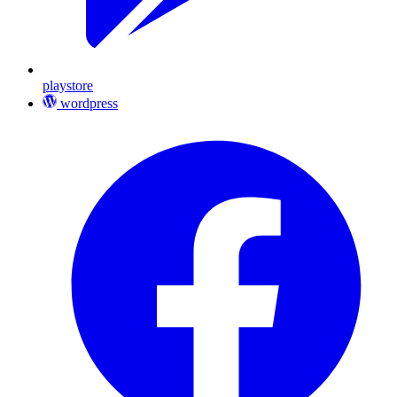
playstore
wordpress