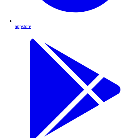
appstore