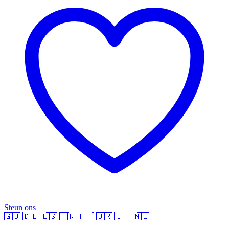
Steun ons
🇬🇧
🇩🇪
🇪🇸
🇫🇷
🇵🇹
🇧🇷
🇮🇹
🇳🇱