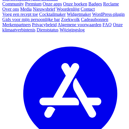
Community
Premium
Onze apps
Onze boeken
Badges
Reclame
Over ons
Media
Nieuwsbrief
Woordenlijst
Contact
Voeg een recept toe
Cocktailmaker
Widgetmaker
WordPress-plugin
Gids voor mijn persoonlijke bar
Zoekwolk
Cadeaubonnen
Merkenpartners
Privacybeleid
Algemene voorwaarden
FAQ
Onze
klimaatverbintenis
Dienststatus
Wijzigingslog