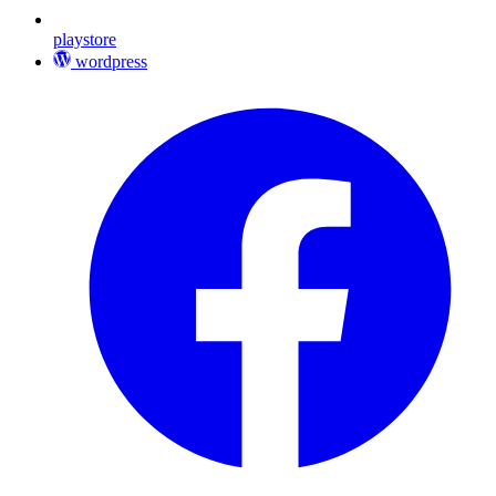
playstore
wordpress