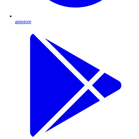
appstore