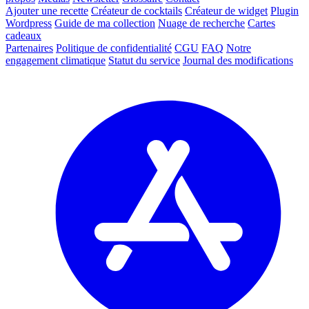
Ajouter une recette
Créateur de cocktails
Créateur de widget
Plugin
Wordpress
Guide de ma collection
Nuage de recherche
Cartes
cadeaux
Partenaires
Politique de confidentialité
CGU
FAQ
Notre
engagement climatique
Statut du service
Journal des modifications