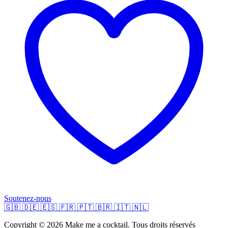
Soutenez-nous
🇬🇧
🇩🇪
🇪🇸
🇫🇷
🇵🇹
🇧🇷
🇮🇹
🇳🇱
Copyright © 2026 Make me a cocktail. Tous droits réservés