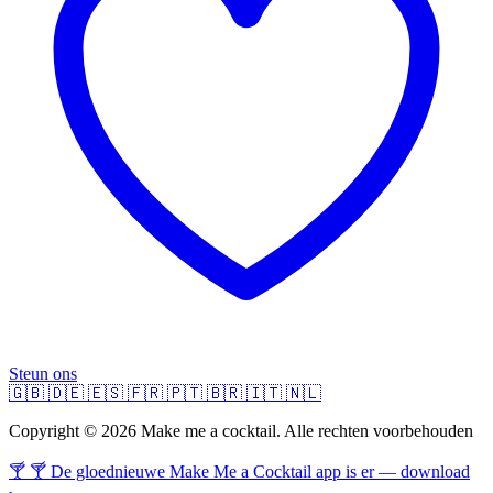
Steun ons
🇬🇧
🇩🇪
🇪🇸
🇫🇷
🇵🇹
🇧🇷
🇮🇹
🇳🇱
Copyright © 2026 Make me a cocktail. Alle rechten voorbehouden
🍸 🍸 De gloednieuwe Make Me a Cocktail app is er — download