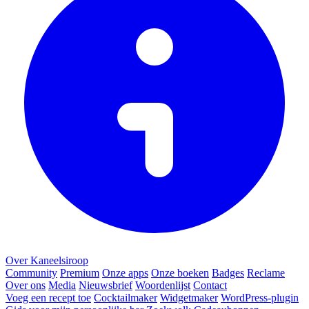
Over Kaneelsiroop
Community
Premium
Onze apps
Onze boeken
Badges
Reclame
Over ons
Media
Nieuwsbrief
Woordenlijst
Contact
Voeg een recept toe
Cocktailmaker
Widgetmaker
WordPress-plugin