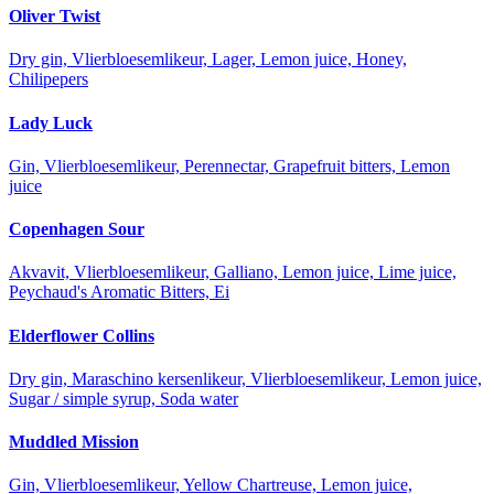
Oliver Twist
Dry gin, Vlierbloesemlikeur, Lager, Lemon juice, Honey,
Chilipepers
Lady Luck
Gin, Vlierbloesemlikeur, Perennectar, Grapefruit bitters, Lemon
juice
Copenhagen Sour
Akvavit, Vlierbloesemlikeur, Galliano, Lemon juice, Lime juice,
Peychaud's Aromatic Bitters, Ei
Elderflower Collins
Dry gin, Maraschino kersenlikeur, Vlierbloesemlikeur, Lemon juice,
Sugar / simple syrup, Soda water
Muddled Mission
Gin, Vlierbloesemlikeur, Yellow Chartreuse, Lemon juice,