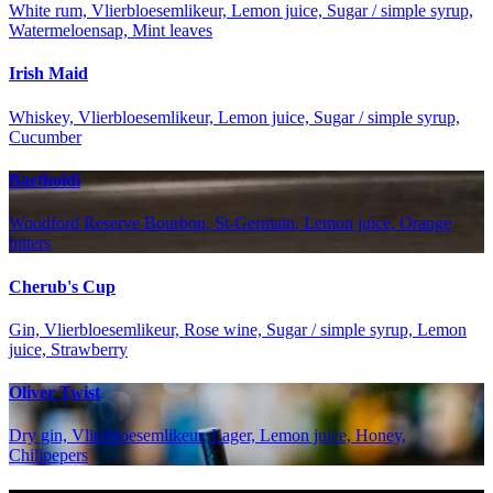
White rum, Vlierbloesemlikeur, Lemon juice, Sugar / simple syrup,
Watermeloensap, Mint leaves
Irish Maid
Whiskey, Vlierbloesemlikeur, Lemon juice, Sugar / simple syrup,
Cucumber
Bartholdi
Woodford Reserve Bourbon, St-Germain, Lemon juice, Orange
bitters
Cherub's Cup
Gin, Vlierbloesemlikeur, Rose wine, Sugar / simple syrup, Lemon
juice, Strawberry
Oliver Twist
Dry gin, Vlierbloesemlikeur, Lager, Lemon juice, Honey,
Chilipepers