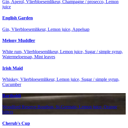
Gin, Aperol, Vlierbloesemlikeur, Champagne / prosecco, Lemon
juice
English Garden
Gin, Vlierbloesemlikeur, Lemon juice, Appelsap
Melony Muddler
White rum, Vlierbloesemlikeur, Lemon juice, Sugar / simple syrup,
Watermeloensap, Mint leaves
Irish Maid
Whiskey, Vlierbloesemlikeur, Lemon juice, Sugar / simple syrup,
Cucumber
Bartholdi
Woodford Reserve Bourbon, St-Germain, Lemon juice, Orange
bitters
Cherub's Cup