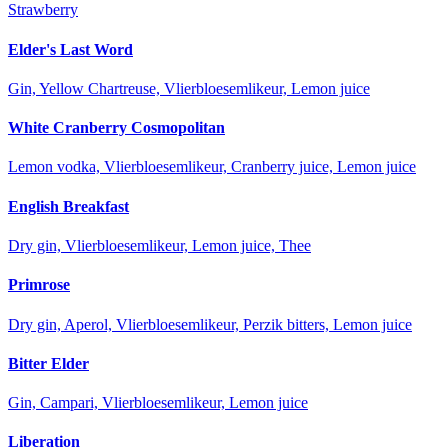
Strawberry
Elder's Last Word
Gin, Yellow Chartreuse, Vlierbloesemlikeur, Lemon juice
White Cranberry Cosmopolitan
Lemon vodka, Vlierbloesemlikeur, Cranberry juice, Lemon juice
English Breakfast
Dry gin, Vlierbloesemlikeur, Lemon juice, Thee
Primrose
Dry gin, Aperol, Vlierbloesemlikeur, Perzik bitters, Lemon juice
Bitter Elder
Gin, Campari, Vlierbloesemlikeur, Lemon juice
Liberation