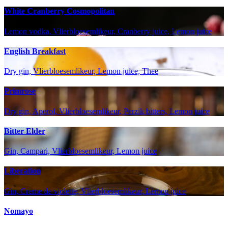
White Cranberry Cosmopolitan
Lemon vodka, Vlierbloesemlikeur, Cranberry juice, Lemon juice
English Breakfast
Dry gin, Vlierbloesemlikeur, Lemon juice, Thee
Primrose
Dry gin, Aperol, Vlierbloesemlikeur, Perzik bitters, Lemon juice
Bitter Elder
Gin, Campari, Vlierbloesemlikeur, Lemon juice
Liberation
Gin, Creme de violette, Vlierbloesemlikeur, Lemon juice
Nomayo