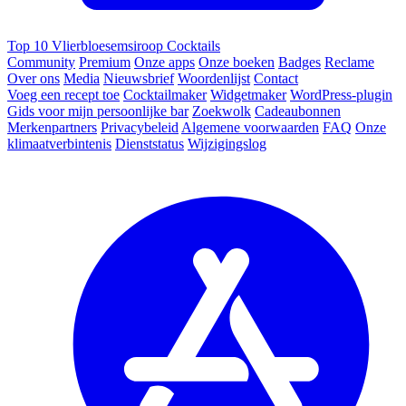
Top 10 Vlierbloesemsiroop Cocktails
Community
Premium
Onze apps
Onze boeken
Badges
Reclame
Over ons
Media
Nieuwsbrief
Woordenlijst
Contact
Voeg een recept toe
Cocktailmaker
Widgetmaker
WordPress-plugin
Gids voor mijn persoonlijke bar
Zoekwolk
Cadeaubonnen
Merkenpartners
Privacybeleid
Algemene voorwaarden
FAQ
Onze
klimaatverbintenis
Dienststatus
Wijzigingslog