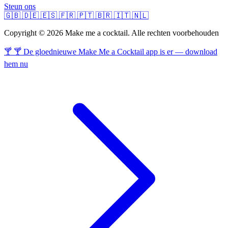
Steun ons
🇬🇧
🇩🇪
🇪🇸
🇫🇷
🇵🇹
🇧🇷
🇮🇹
🇳🇱
Copyright © 2026 Make me a cocktail. Alle rechten voorbehouden
🍸 🍸 De gloednieuwe Make Me a Cocktail app is er — download
hem nu