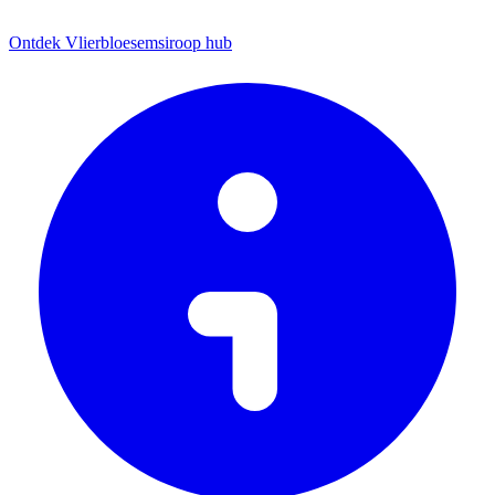
Ontdek Vlierbloesemsiroop hub