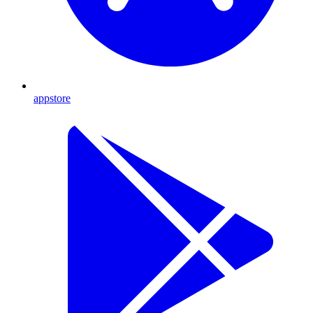
appstore