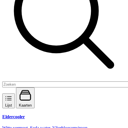
Lijst
Kaarten
Eldercooler
Witte vermout, Soda water, Vlierbloesemsiroop