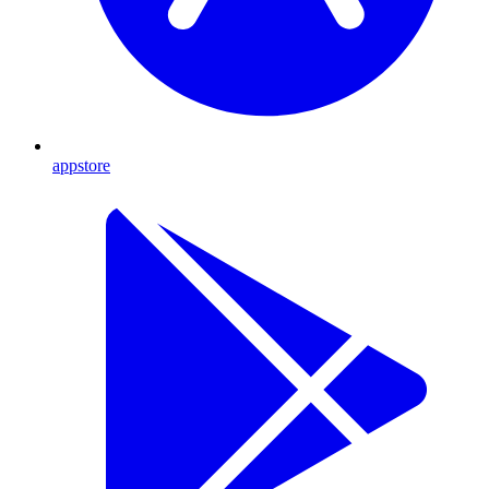
appstore