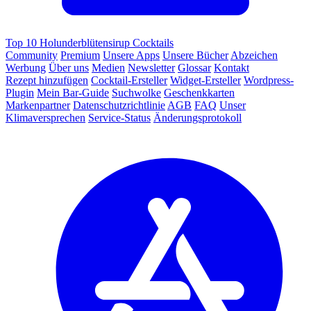
Top 10 Holunderblütensirup Cocktails
Community
Premium
Unsere Apps
Unsere Bücher
Abzeichen
Werbung
Über uns
Medien
Newsletter
Glossar
Kontakt
Rezept hinzufügen
Cocktail-Ersteller
Widget-Ersteller
Wordpress-
Plugin
Mein Bar-Guide
Suchwolke
Geschenkkarten
Markenpartner
Datenschutzrichtlinie
AGB
FAQ
Unser
Klimaversprechen
Service-Status
Änderungsprotokoll