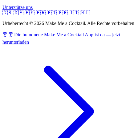
Unterstütze uns
🇬🇧
🇩🇪
🇪🇸
🇫🇷
🇵🇹
🇧🇷
🇮🇹
🇳🇱
Urheberrecht © 2026 Make Me a Cocktail. Alle Rechte vorbehalten
🍸 🍸 Die brandneue Make Me a Cocktail App ist da — jetzt
herunterladen