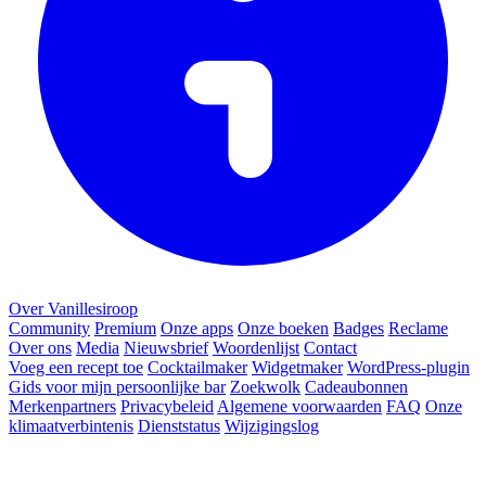
Over Vanillesiroop
Community
Premium
Onze apps
Onze boeken
Badges
Reclame
Over ons
Media
Nieuwsbrief
Woordenlijst
Contact
Voeg een recept toe
Cocktailmaker
Widgetmaker
WordPress-plugin
Gids voor mijn persoonlijke bar
Zoekwolk
Cadeaubonnen
Merkenpartners
Privacybeleid
Algemene voorwaarden
FAQ
Onze
klimaatverbintenis
Dienststatus
Wijzigingslog