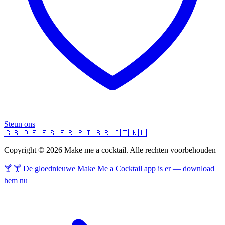
Steun ons
🇬🇧
🇩🇪
🇪🇸
🇫🇷
🇵🇹
🇧🇷
🇮🇹
🇳🇱
Copyright © 2026 Make me a cocktail. Alle rechten voorbehouden
🍸 🍸 De gloednieuwe Make Me a Cocktail app is er — download
hem nu