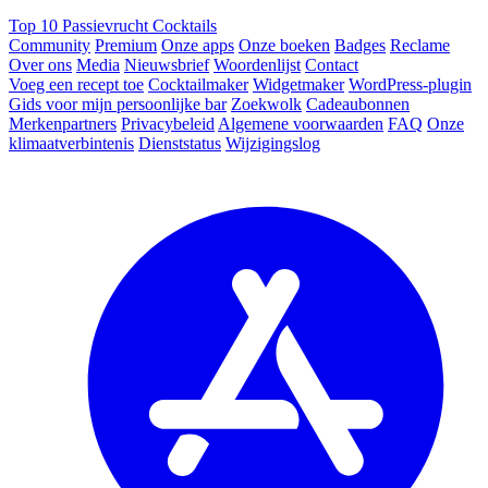
Top 10 Passievrucht Cocktails
Community
Premium
Onze apps
Onze boeken
Badges
Reclame
Over ons
Media
Nieuwsbrief
Woordenlijst
Contact
Voeg een recept toe
Cocktailmaker
Widgetmaker
WordPress-plugin
Gids voor mijn persoonlijke bar
Zoekwolk
Cadeaubonnen
Merkenpartners
Privacybeleid
Algemene voorwaarden
FAQ
Onze
klimaatverbintenis
Dienststatus
Wijzigingslog