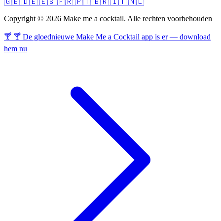
🇬🇧
🇩🇪
🇪🇸
🇫🇷
🇵🇹
🇧🇷
🇮🇹
🇳🇱
Copyright © 2026 Make me a cocktail. Alle rechten voorbehouden
🍸 🍸 De gloednieuwe Make Me a Cocktail app is er — download
hem nu