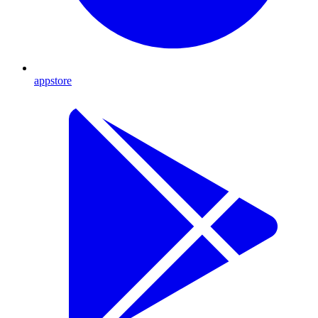
appstore