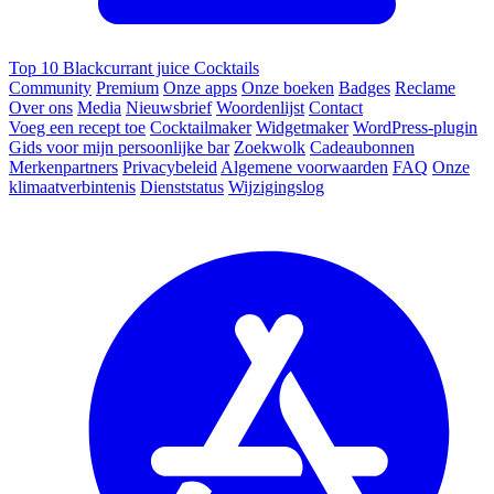
Top 10 Blackcurrant juice Cocktails
Community
Premium
Onze apps
Onze boeken
Badges
Reclame
Over ons
Media
Nieuwsbrief
Woordenlijst
Contact
Voeg een recept toe
Cocktailmaker
Widgetmaker
WordPress-plugin
Gids voor mijn persoonlijke bar
Zoekwolk
Cadeaubonnen
Merkenpartners
Privacybeleid
Algemene voorwaarden
FAQ
Onze
klimaatverbintenis
Dienststatus
Wijzigingslog