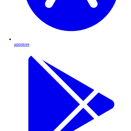
appstore