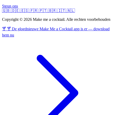
Steun ons
🇬🇧
🇩🇪
🇪🇸
🇫🇷
🇵🇹
🇧🇷
🇮🇹
🇳🇱
Copyright © 2026 Make me a cocktail. Alle rechten voorbehouden
🍸 🍸 De gloednieuwe Make Me a Cocktail app is er — download
hem nu