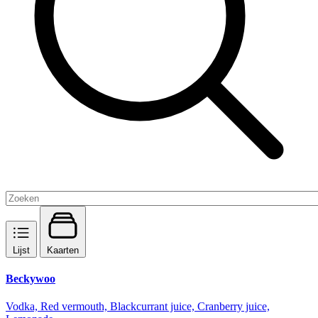
Lijst
Kaarten
Beckywoo
Vodka, Red vermouth, Blackcurrant juice, Cranberry juice,