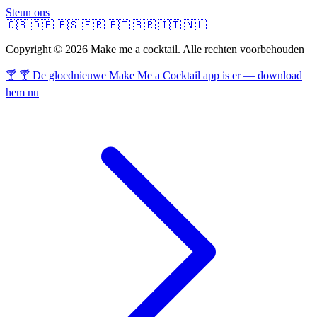
Steun ons
🇬🇧
🇩🇪
🇪🇸
🇫🇷
🇵🇹
🇧🇷
🇮🇹
🇳🇱
Copyright © 2026 Make me a cocktail. Alle rechten voorbehouden
🍸 🍸 De gloednieuwe Make Me a Cocktail app is er — download
hem nu