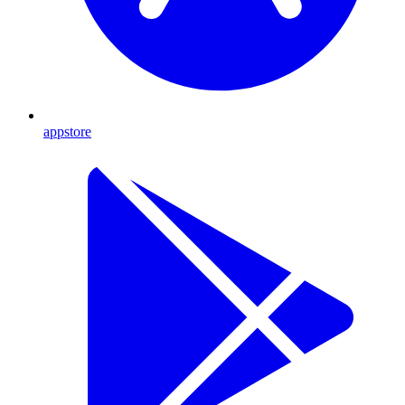
appstore