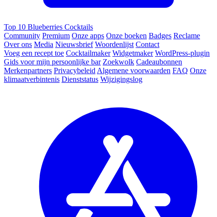
Top 10 Blueberries Cocktails
Community
Premium
Onze apps
Onze boeken
Badges
Reclame
Over ons
Media
Nieuwsbrief
Woordenlijst
Contact
Voeg een recept toe
Cocktailmaker
Widgetmaker
WordPress-plugin
Gids voor mijn persoonlijke bar
Zoekwolk
Cadeaubonnen
Merkenpartners
Privacybeleid
Algemene voorwaarden
FAQ
Onze
klimaatverbintenis
Dienststatus
Wijzigingslog