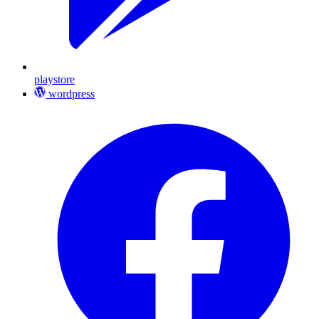
playstore
wordpress