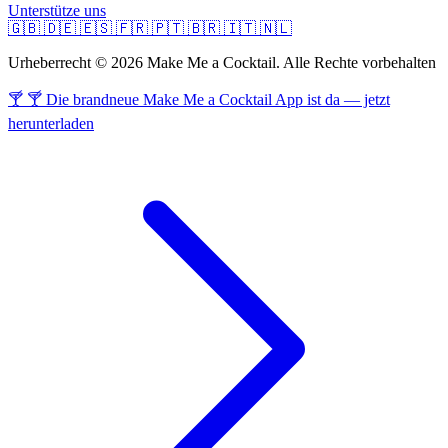
Unterstütze uns
🇬🇧
🇩🇪
🇪🇸
🇫🇷
🇵🇹
🇧🇷
🇮🇹
🇳🇱
Urheberrecht © 2026 Make Me a Cocktail. Alle Rechte vorbehalten
🍸 🍸 Die brandneue Make Me a Cocktail App ist da — jetzt
herunterladen