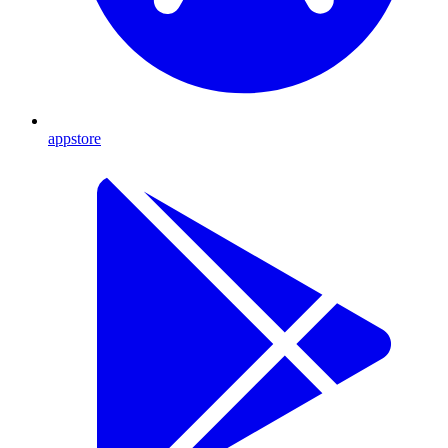
appstore