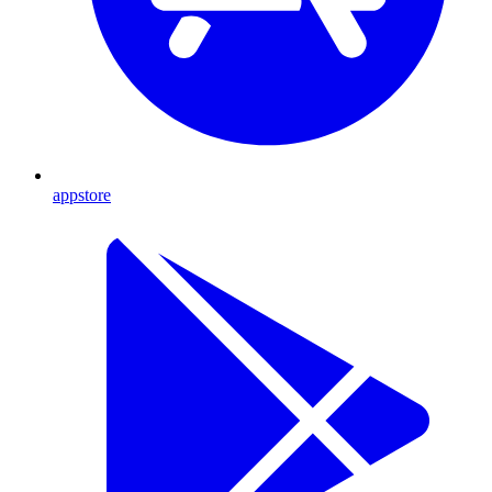
appstore