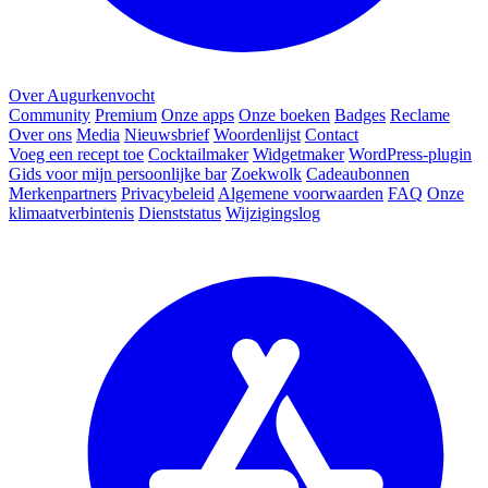
Over Augurkenvocht
Community
Premium
Onze apps
Onze boeken
Badges
Reclame
Over ons
Media
Nieuwsbrief
Woordenlijst
Contact
Voeg een recept toe
Cocktailmaker
Widgetmaker
WordPress-plugin
Gids voor mijn persoonlijke bar
Zoekwolk
Cadeaubonnen
Merkenpartners
Privacybeleid
Algemene voorwaarden
FAQ
Onze
klimaatverbintenis
Dienststatus
Wijzigingslog