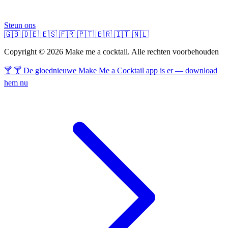
Steun ons
🇬🇧
🇩🇪
🇪🇸
🇫🇷
🇵🇹
🇧🇷
🇮🇹
🇳🇱
Copyright © 2026 Make me a cocktail. Alle rechten voorbehouden
🍸 🍸 De gloednieuwe Make Me a Cocktail app is er — download
hem nu