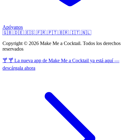
Apóyanos
🇬🇧
🇩🇪
🇪🇸
🇫🇷
🇵🇹
🇧🇷
🇮🇹
🇳🇱
Copyright © 2026 Make Me a Cocktail. Todos los derechos
reservados
🍸 🍸 La nueva app de Make Me a Cocktail ya está aquí —
descárgala ahora