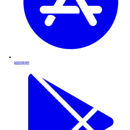
appstore