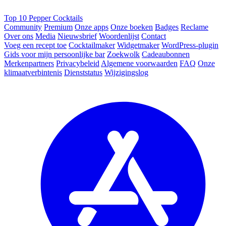
Top 10 Pepper Cocktails
Community
Premium
Onze apps
Onze boeken
Badges
Reclame
Over ons
Media
Nieuwsbrief
Woordenlijst
Contact
Voeg een recept toe
Cocktailmaker
Widgetmaker
WordPress-plugin
Gids voor mijn persoonlijke bar
Zoekwolk
Cadeaubonnen
Merkenpartners
Privacybeleid
Algemene voorwaarden
FAQ
Onze
klimaatverbintenis
Dienststatus
Wijzigingslog