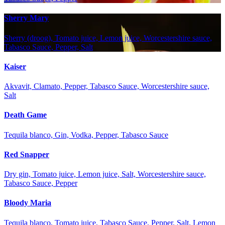
Sherry Mary
Sherry (droog), Tomato juice, Lemon juice, Worcestershire sauce,
Tabasco Sauce, Pepper, Salt
Kaiser
Akvavit, Clamato, Pepper, Tabasco Sauce, Worcestershire sauce,
Salt
Death Game
Tequila blanco, Gin, Vodka, Pepper, Tabasco Sauce
Red Snapper
Dry gin, Tomato juice, Lemon juice, Salt, Worcestershire sauce,
Tabasco Sauce, Pepper
Bloody Maria
Tequila blanco, Tomato juice, Tabasco Sauce, Pepper, Salt, Lemon