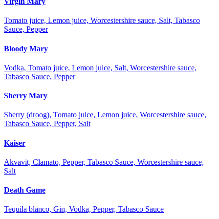
Virgin Mary
Tomato juice, Lemon juice, Worcestershire sauce, Salt, Tabasco
Sauce, Pepper
Bloody Mary
Vodka, Tomato juice, Lemon juice, Salt, Worcestershire sauce,
Tabasco Sauce, Pepper
Sherry Mary
Sherry (droog), Tomato juice, Lemon juice, Worcestershire sauce,
Tabasco Sauce, Pepper, Salt
Kaiser
Akvavit, Clamato, Pepper, Tabasco Sauce, Worcestershire sauce,
Salt
Death Game
Tequila blanco, Gin, Vodka, Pepper, Tabasco Sauce