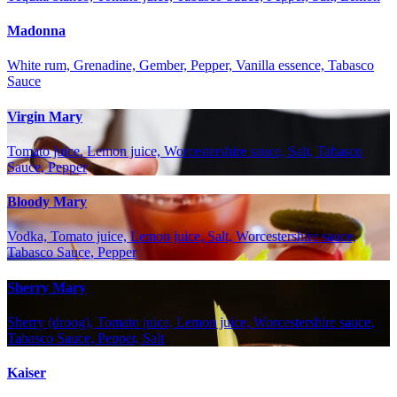
Madonna
White rum, Grenadine, Gember, Pepper, Vanilla essence, Tabasco
Sauce
Virgin Mary
Tomato juice, Lemon juice, Worcestershire sauce, Salt, Tabasco
Sauce, Pepper
Bloody Mary
Vodka, Tomato juice, Lemon juice, Salt, Worcestershire sauce,
Tabasco Sauce, Pepper
Sherry Mary
Sherry (droog), Tomato juice, Lemon juice, Worcestershire sauce,
Tabasco Sauce, Pepper, Salt
Kaiser