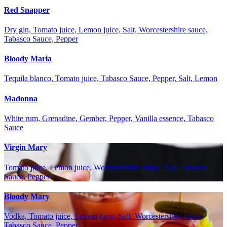
Red Snapper
Dry gin, Tomato juice, Lemon juice, Salt, Worcestershire sauce,
Tabasco Sauce, Pepper
Bloody Maria
Tequila blanco, Tomato juice, Tabasco Sauce, Pepper, Salt, Lemon
Madonna
White rum, Grenadine, Gember, Pepper, Vanilla essence, Tabasco
Sauce
Virgin Mary
Tomato juice, Lemon juice, Worcestershire sauce, Salt, Tabasco
Sauce, Pepper
Bloody Mary
Vodka, Tomato juice, Lemon juice, Salt, Worcestershire sauce,
Tabasco Sauce, Pepper