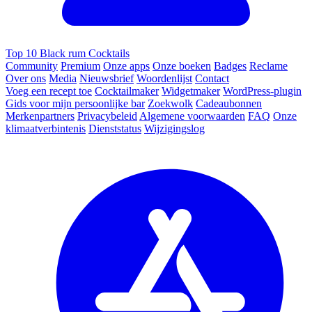
Top 10 Black rum Cocktails
Community
Premium
Onze apps
Onze boeken
Badges
Reclame
Over ons
Media
Nieuwsbrief
Woordenlijst
Contact
Voeg een recept toe
Cocktailmaker
Widgetmaker
WordPress-plugin
Gids voor mijn persoonlijke bar
Zoekwolk
Cadeaubonnen
Merkenpartners
Privacybeleid
Algemene voorwaarden
FAQ
Onze
klimaatverbintenis
Dienststatus
Wijzigingslog