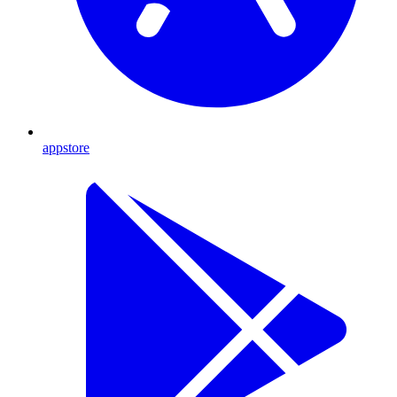
appstore