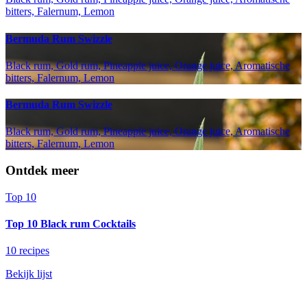
bitters, Falernum, Lemon
Bermuda Rum Swizzle
Black rum, Gold rum, Pineapple juice, Orange juice, Aromatische
bitters, Falernum, Lemon
Bermuda Rum Swizzle
Black rum, Gold rum, Pineapple juice, Orange juice, Aromatische
bitters, Falernum, Lemon
Ontdek meer
Top 10
Top 10 Black rum Cocktails
10 recipes
Bekijk lijst