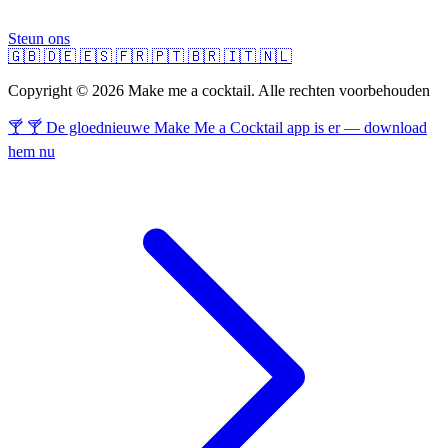
Steun ons
🇬🇧
🇩🇪
🇪🇸
🇫🇷
🇵🇹
🇧🇷
🇮🇹
🇳🇱
Copyright © 2026 Make me a cocktail. Alle rechten voorbehouden
🍸 🍸 De gloednieuwe Make Me a Cocktail app is er — download
hem nu