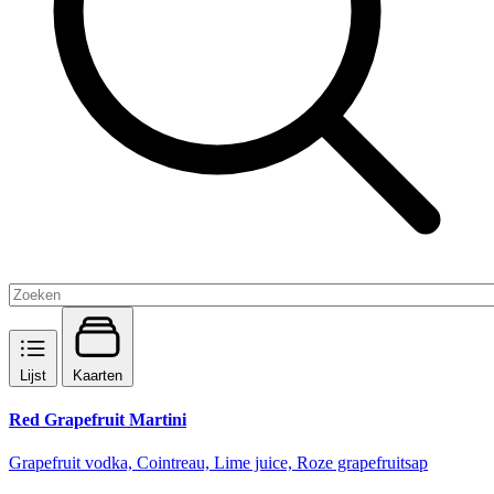
Lijst
Kaarten
Red Grapefruit Martini
Grapefruit vodka, Cointreau, Lime juice, Roze grapefruitsap