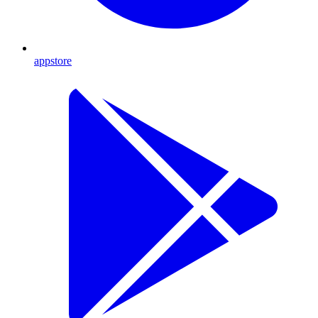
appstore