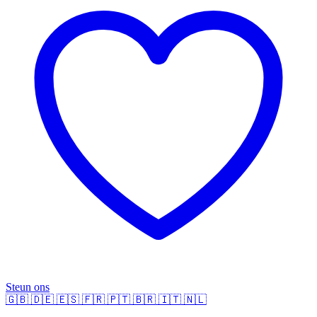
Steun ons
🇬🇧
🇩🇪
🇪🇸
🇫🇷
🇵🇹
🇧🇷
🇮🇹
🇳🇱