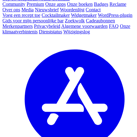
Community
Premium
Onze apps
Onze boeken
Badges
Reclame
Over ons
Media
Nieuwsbrief
Woordenlijst
Contact
Voeg een recept toe
Cocktailmaker
Widgetmaker
WordPress-plugin
Gids voor mijn persoonlijke bar
Zoekwolk
Cadeaubonnen
Merkenpartners
Privacybeleid
Algemene voorwaarden
FAQ
Onze
klimaatverbintenis
Dienststatus
Wijzigingslog