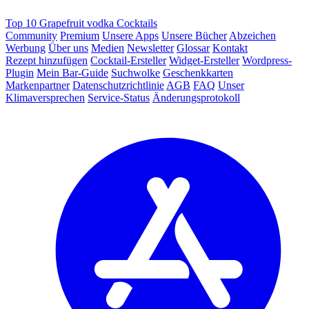
Top 10 Grapefruit vodka Cocktails
Community
Premium
Unsere Apps
Unsere Bücher
Abzeichen
Werbung
Über uns
Medien
Newsletter
Glossar
Kontakt
Rezept hinzufügen
Cocktail-Ersteller
Widget-Ersteller
Wordpress-
Plugin
Mein Bar-Guide
Suchwolke
Geschenkkarten
Markenpartner
Datenschutzrichtlinie
AGB
FAQ
Unser
Klimaversprechen
Service-Status
Änderungsprotokoll