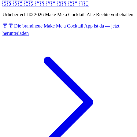
🇬🇧
🇩🇪
🇪🇸
🇫🇷
🇵🇹
🇧🇷
🇮🇹
🇳🇱
Urheberrecht © 2026 Make Me a Cocktail. Alle Rechte vorbehalten
🍸 🍸 Die brandneue Make Me a Cocktail App ist da — jetzt
herunterladen