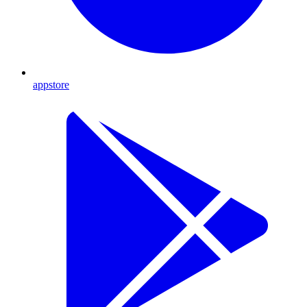
appstore