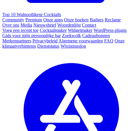
Top 10 Walnootlikeur Cocktails
Community
Premium
Onze apps
Onze boeken
Badges
Reclame
Over ons
Media
Nieuwsbrief
Woordenlijst
Contact
Voeg een recept toe
Cocktailmaker
Widgetmaker
WordPress-plugin
Gids voor mijn persoonlijke bar
Zoekwolk
Cadeaubonnen
Merkenpartners
Privacybeleid
Algemene voorwaarden
FAQ
Onze
klimaatverbintenis
Dienststatus
Wijzigingslog