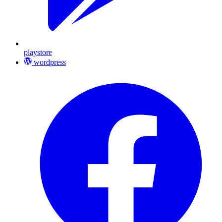
playstore
wordpress