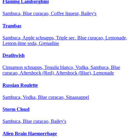
Flaming Lamborghini
Sambuca, Blue curaçao, Coffee liqueur, Bailey's
Trambas
Sambuca, Apple schnapps, Triple sec, Blue curaçao, Lemonade,
Lemon-lime soda, Grenadine
Deathwish
Cinnamon schnapps, Tequila blanco, Vodka, Sambuca, Blue
curaçao, Aftershock (Red), Aftershock (Blue), Lemonade
Russian Roulette
Sambuca, Vodka, Blue curaçao, Sinaasappel
Storm Cloud
Sambuca, Blue curaçao, Bailey's
Alien Brain Haemorrhage