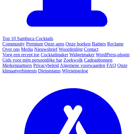
Top 10 Sambuca Cocktails
Community
Premium
Onze apps
Onze boeken
Badges
Reclame
Over ons
Media
Nieuwsbrief
Woordenlijst
Contact
Voeg een recept toe
Cocktailmaker
Widgetmaker
WordPress-plugin
Gids voor mijn persoonlijke bar
Zoekwolk
Cadeaubonnen
Merkenpartners
Privacybeleid
Algemene voorwaarden
FAQ
Onze
klimaatverbintenis
Dienststatus
Wijzigingslog