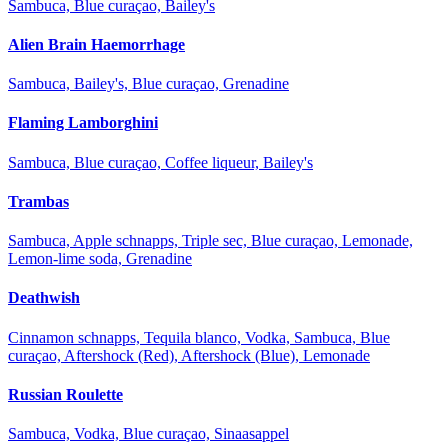
Sambuca, Blue curaçao, Bailey's
Alien Brain Haemorrhage
Sambuca, Bailey's, Blue curaçao, Grenadine
Flaming Lamborghini
Sambuca, Blue curaçao, Coffee liqueur, Bailey's
Trambas
Sambuca, Apple schnapps, Triple sec, Blue curaçao, Lemonade,
Lemon-lime soda, Grenadine
Deathwish
Cinnamon schnapps, Tequila blanco, Vodka, Sambuca, Blue
curaçao, Aftershock (Red), Aftershock (Blue), Lemonade
Russian Roulette
Sambuca, Vodka, Blue curaçao, Sinaasappel