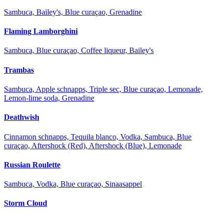
Sambuca, Bailey's, Blue curaçao, Grenadine
Flaming Lamborghini
Sambuca, Blue curaçao, Coffee liqueur, Bailey's
Trambas
Sambuca, Apple schnapps, Triple sec, Blue curaçao, Lemonade,
Lemon-lime soda, Grenadine
Deathwish
Cinnamon schnapps, Tequila blanco, Vodka, Sambuca, Blue
curaçao, Aftershock (Red), Aftershock (Blue), Lemonade
Russian Roulette
Sambuca, Vodka, Blue curaçao, Sinaasappel
Storm Cloud