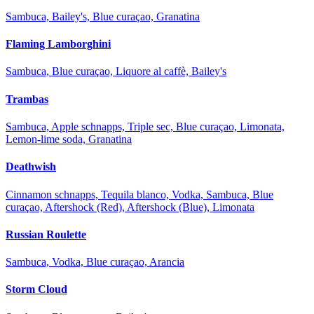
Sambuca, Bailey's, Blue curaçao, Granatina
Flaming Lamborghini
Sambuca, Blue curaçao, Liquore al caffè, Bailey's
Trambas
Sambuca, Apple schnapps, Triple sec, Blue curaçao, Limonata,
Lemon-lime soda, Granatina
Deathwish
Cinnamon schnapps, Tequila blanco, Vodka, Sambuca, Blue
curaçao, Aftershock (Red), Aftershock (Blue), Limonata
Russian Roulette
Sambuca, Vodka, Blue curaçao, Arancia
Storm Cloud