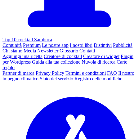
Top 10 cocktail Sambuca
Comunità
Premium
Le nostre app
I nostri libri
Distintivi
Pubblicità
Chi siamo
Media
Newsletter
Glossario
Contatti
Aggiungi una ricetta
Creatore di cocktail
Creatore di widget
Plugin
per Wordpress
Guida alla tua collezione
Nuvola di ricerca
Carte
regalo
Partner di marca
Privacy Policy
Termini e condizioni
FAQ
Il nostro
impegno climatico
Stato del servizio
Registro delle modifiche