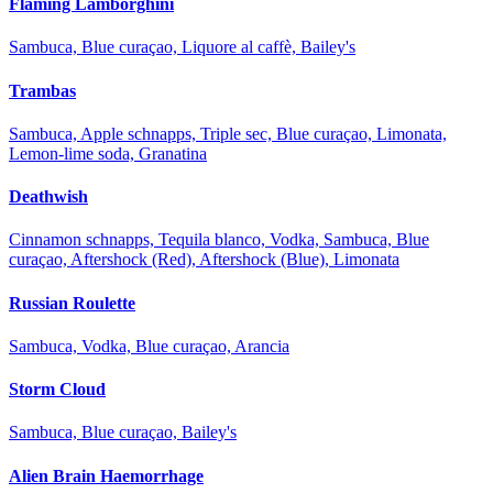
Flaming Lamborghini
Sambuca, Blue curaçao, Liquore al caffè, Bailey's
Trambas
Sambuca, Apple schnapps, Triple sec, Blue curaçao, Limonata,
Lemon-lime soda, Granatina
Deathwish
Cinnamon schnapps, Tequila blanco, Vodka, Sambuca, Blue
curaçao, Aftershock (Red), Aftershock (Blue), Limonata
Russian Roulette
Sambuca, Vodka, Blue curaçao, Arancia
Storm Cloud
Sambuca, Blue curaçao, Bailey's
Alien Brain Haemorrhage