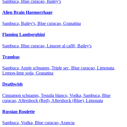
Sambuca, Blue curaçao, Bailey's
Alien Brain Haemorrhage
Sambuca, Bailey's, Blue curaçao, Granatina
Flaming Lamborghini
Sambuca, Blue curaçao, Liquore al caffè, Bailey's
Trambas
Sambuca, Apple schnapps, Triple sec, Blue curaçao, Limonata,
Lemon-lime soda, Granatina
Deathwish
Cinnamon schnapps, Tequila blanco, Vodka, Sambuca, Blue
curaçao, Aftershock (Red), Aftershock (Blue), Limonata
Russian Roulette
Sambuca, Vodka, Blue curaçao, Arancia