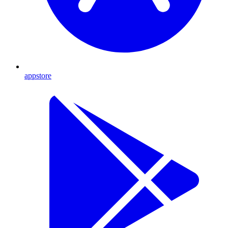
appstore