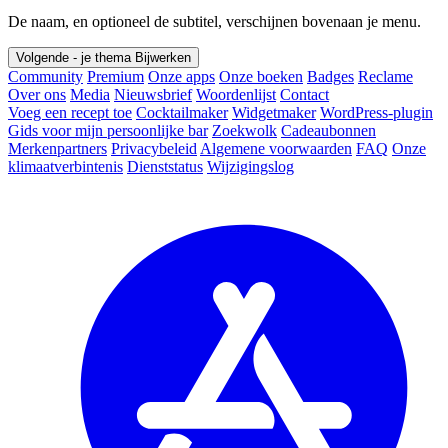
De naam, en optioneel de subtitel, verschijnen bovenaan je menu.
Volgende - je thema
Bijwerken
Community
Premium
Onze apps
Onze boeken
Badges
Reclame
Over ons
Media
Nieuwsbrief
Woordenlijst
Contact
Voeg een recept toe
Cocktailmaker
Widgetmaker
WordPress-plugin
Gids voor mijn persoonlijke bar
Zoekwolk
Cadeaubonnen
Merkenpartners
Privacybeleid
Algemene voorwaarden
FAQ
Onze
klimaatverbintenis
Dienststatus
Wijzigingslog