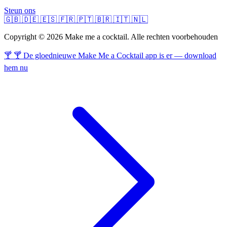
Steun ons
🇬🇧
🇩🇪
🇪🇸
🇫🇷
🇵🇹
🇧🇷
🇮🇹
🇳🇱
Copyright © 2026 Make me a cocktail. Alle rechten voorbehouden
🍸 🍸 De gloednieuwe Make Me a Cocktail app is er — download
hem nu