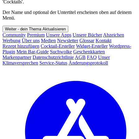
'Cocktails'.
Der Name und optional der Untertitel erscheinen oben auf deinem
Menü.
Weiter - dein Thema
Aktualisieren
Community
Premium
Unsere Apps
Unsere Bücher
Abzeichen
Werbung
Über uns
Medien
Newsletter
Glossar
Kontakt
Rezept hinzufügen
Cocktail-Ersteller
Widget-Ersteller
Wordpress-
Plugin
Mein Bar-Guide
Suchwolke
Geschenkkarten
Markenpartner
Datenschutzrichtlinie
AGB
FAQ
Unser
Klimaversprechen
Service-Status
Änderungsprotokoll