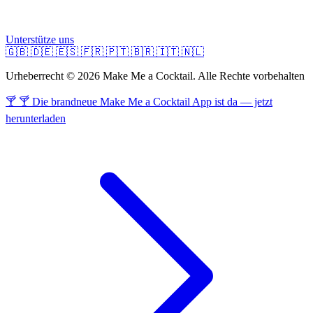
Unterstütze uns
🇬🇧
🇩🇪
🇪🇸
🇫🇷
🇵🇹
🇧🇷
🇮🇹
🇳🇱
Urheberrecht © 2026 Make Me a Cocktail. Alle Rechte vorbehalten
🍸 🍸 Die brandneue Make Me a Cocktail App ist da — jetzt
herunterladen