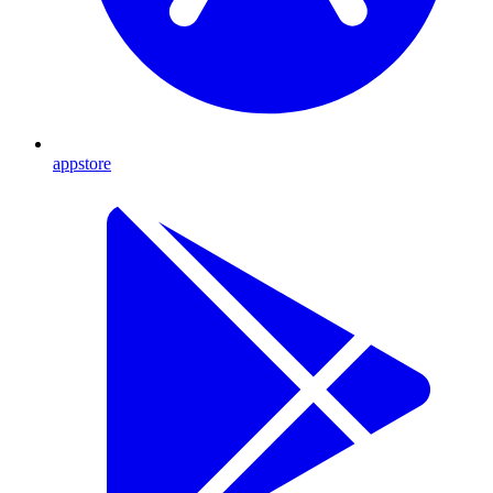
appstore