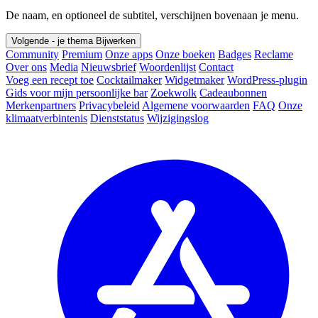
De naam, en optioneel de subtitel, verschijnen bovenaan je menu.
Volgende - je thema
Bijwerken
Community
Premium
Onze apps
Onze boeken
Badges
Reclame
Over ons
Media
Nieuwsbrief
Woordenlijst
Contact
Voeg een recept toe
Cocktailmaker
Widgetmaker
WordPress-plugin
Gids voor mijn persoonlijke bar
Zoekwolk
Cadeaubonnen
Merkenpartners
Privacybeleid
Algemene voorwaarden
FAQ
Onze
klimaatverbintenis
Dienststatus
Wijzigingslog