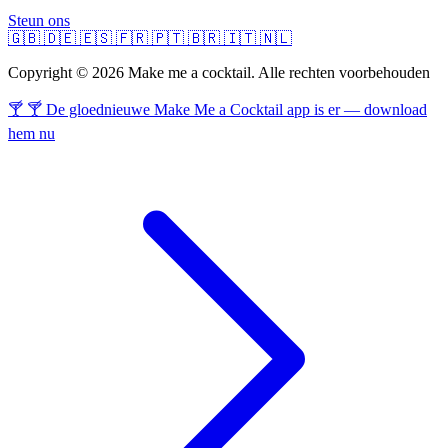
Steun ons
🇬🇧
🇩🇪
🇪🇸
🇫🇷
🇵🇹
🇧🇷
🇮🇹
🇳🇱
Copyright © 2026 Make me a cocktail. Alle rechten voorbehouden
🍸 🍸 De gloednieuwe Make Me a Cocktail app is er — download
hem nu