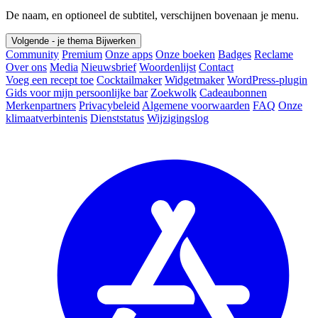
De naam, en optioneel de subtitel, verschijnen bovenaan je menu.
Volgende - je thema
Bijwerken
Community
Premium
Onze apps
Onze boeken
Badges
Reclame
Over ons
Media
Nieuwsbrief
Woordenlijst
Contact
Voeg een recept toe
Cocktailmaker
Widgetmaker
WordPress-plugin
Gids voor mijn persoonlijke bar
Zoekwolk
Cadeaubonnen
Merkenpartners
Privacybeleid
Algemene voorwaarden
FAQ
Onze
klimaatverbintenis
Dienststatus
Wijzigingslog