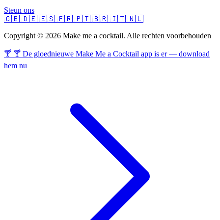
Steun ons
🇬🇧
🇩🇪
🇪🇸
🇫🇷
🇵🇹
🇧🇷
🇮🇹
🇳🇱
Copyright © 2026 Make me a cocktail. Alle rechten voorbehouden
🍸 🍸 De gloednieuwe Make Me a Cocktail app is er — download
hem nu