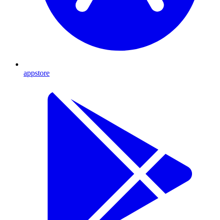
appstore