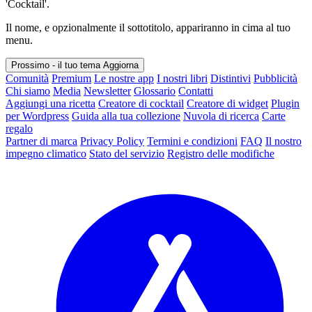
'Cocktail'.
Il nome, e opzionalmente il sottotitolo, appariranno in cima al tuo
menu.
Prossimo - il tuo tema
Aggiorna
Comunità
Premium
Le nostre app
I nostri libri
Distintivi
Pubblicità
Chi siamo
Media
Newsletter
Glossario
Contatti
Aggiungi una ricetta
Creatore di cocktail
Creatore di widget
Plugin
per Wordpress
Guida alla tua collezione
Nuvola di ricerca
Carte
regalo
Partner di marca
Privacy Policy
Termini e condizioni
FAQ
Il nostro
impegno climatico
Stato del servizio
Registro delle modifiche