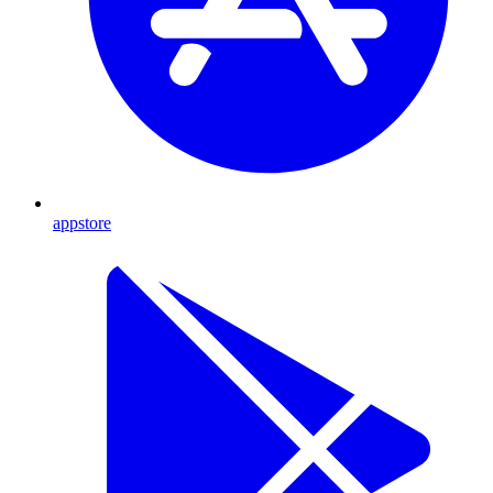
appstore