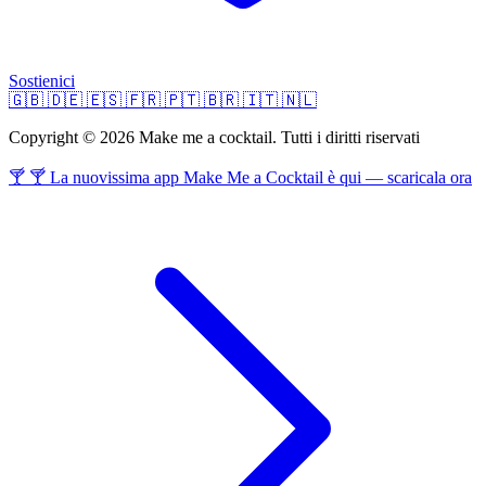
Sostienici
🇬🇧
🇩🇪
🇪🇸
🇫🇷
🇵🇹
🇧🇷
🇮🇹
🇳🇱
Copyright © 2026 Make me a cocktail. Tutti i diritti riservati
🍸 🍸 La nuovissima app Make Me a Cocktail è qui — scaricala ora