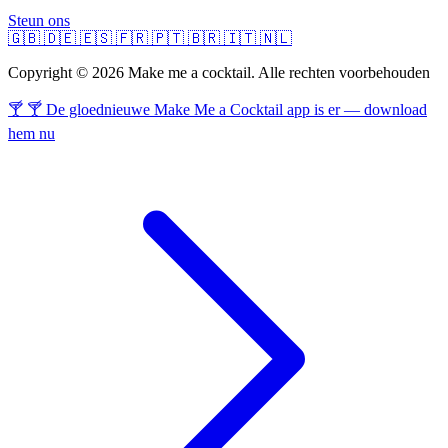
Steun ons
🇬🇧
🇩🇪
🇪🇸
🇫🇷
🇵🇹
🇧🇷
🇮🇹
🇳🇱
Copyright © 2026 Make me a cocktail. Alle rechten voorbehouden
🍸 🍸 De gloednieuwe Make Me a Cocktail app is er — download
hem nu