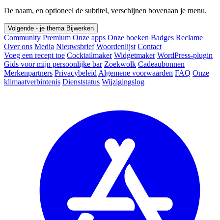
De naam, en optioneel de subtitel, verschijnen bovenaan je menu.
Volgende - je thema
Bijwerken
Community
Premium
Onze apps
Onze boeken
Badges
Reclame
Over ons
Media
Nieuwsbrief
Woordenlijst
Contact
Voeg een recept toe
Cocktailmaker
Widgetmaker
WordPress-plugin
Gids voor mijn persoonlijke bar
Zoekwolk
Cadeaubonnen
Merkenpartners
Privacybeleid
Algemene voorwaarden
FAQ
Onze
klimaatverbintenis
Dienststatus
Wijzigingslog