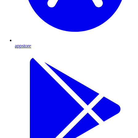
appstore