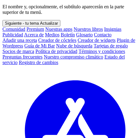
El nombre y, opcionalmente, el subtítulo aparecerán en la parte
superior de tu menú.
Siguiente - tu tema
Actualizar
Comunidad
Premium
Nuestras apps
Nuestros libros
Insignias
Publicidad
Acerca de
Medios
Boletín
Glosario
Contacto
Añadir una receta
Creador de cócteles
Creador de widgets
Plugin de
Wordpress
Guía de Mi Bar
Nube de búsqueda
Tarjetas de regalo
Socios de marca
Política de privacidad
Términos y condiciones
Preguntas frecuentes
Nuestro compromiso climático
Estado del
servicio
Registro de cambios