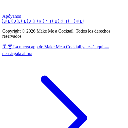
Apóyanos
🇬🇧
🇩🇪
🇪🇸
🇫🇷
🇵🇹
🇧🇷
🇮🇹
🇳🇱
Copyright © 2026 Make Me a Cocktail. Todos los derechos
reservados
🍸 🍸 La nueva app de Make Me a Cocktail ya está aquí —
descárgala ahora