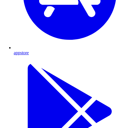
appstore