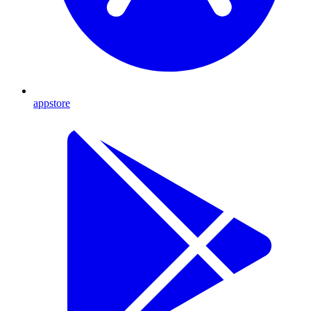
appstore