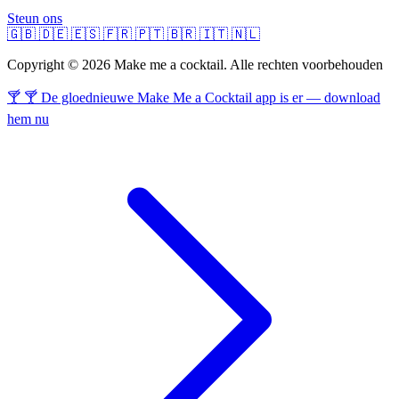
Steun ons
🇬🇧
🇩🇪
🇪🇸
🇫🇷
🇵🇹
🇧🇷
🇮🇹
🇳🇱
Copyright © 2026 Make me a cocktail. Alle rechten voorbehouden
🍸 🍸 De gloednieuwe Make Me a Cocktail app is er — download
hem nu