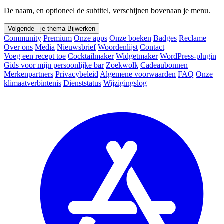
De naam, en optioneel de subtitel, verschijnen bovenaan je menu.
Volgende - je thema
Bijwerken
Community
Premium
Onze apps
Onze boeken
Badges
Reclame
Over ons
Media
Nieuwsbrief
Woordenlijst
Contact
Voeg een recept toe
Cocktailmaker
Widgetmaker
WordPress-plugin
Gids voor mijn persoonlijke bar
Zoekwolk
Cadeaubonnen
Merkenpartners
Privacybeleid
Algemene voorwaarden
FAQ
Onze
klimaatverbintenis
Dienststatus
Wijzigingslog