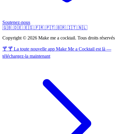
Soutenez-nous
🇬🇧
🇩🇪
🇪🇸
🇫🇷
🇵🇹
🇧🇷
🇮🇹
🇳🇱
Copyright © 2026 Make me a cocktail. Tous droits réservés
🍸 🍸 La toute nouvelle app Make Me a Cocktail est là —
téléchargez-la maintenant