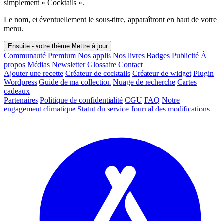
simplement « Cocktails ».
Le nom, et éventuellement le sous-titre, apparaîtront en haut de votre
menu.
Ensuite - votre thème
Mettre à jour
Communauté
Premium
Nos applis
Nos livres
Badges
Publicité
À
propos
Médias
Newsletter
Glossaire
Contact
Ajouter une recette
Créateur de cocktails
Créateur de widget
Plugin
Wordpress
Guide de ma collection
Nuage de recherche
Cartes
cadeaux
Partenaires
Politique de confidentialité
CGU
FAQ
Notre
engagement climatique
Statut du service
Journal des modifications