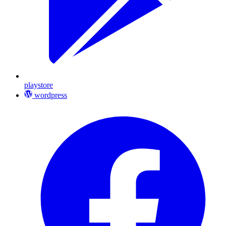
playstore
wordpress