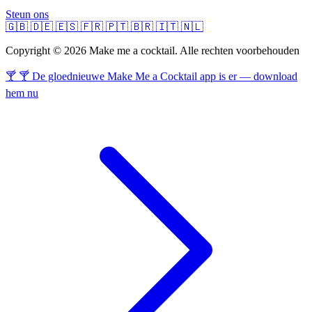
Steun ons
🇬🇧
🇩🇪
🇪🇸
🇫🇷
🇵🇹
🇧🇷
🇮🇹
🇳🇱
Copyright © 2026 Make me a cocktail. Alle rechten voorbehouden
🍸 🍸 De gloednieuwe Make Me a Cocktail app is er — download
hem nu