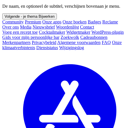
De naam, en optioneel de subtitel, verschijnen bovenaan je menu.
Volgende - je thema
Bijwerken
Community
Premium
Onze apps
Onze boeken
Badges
Reclame
Over ons
Media
Nieuwsbrief
Woordenlijst
Contact
Voeg een recept toe
Cocktailmaker
Widgetmaker
WordPress-plugin
Gids voor mijn persoonlijke bar
Zoekwolk
Cadeaubonnen
Merkenpartners
Privacybeleid
Algemene voorwaarden
FAQ
Onze
klimaatverbintenis
Dienststatus
Wijzigingslog