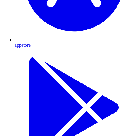
appstore