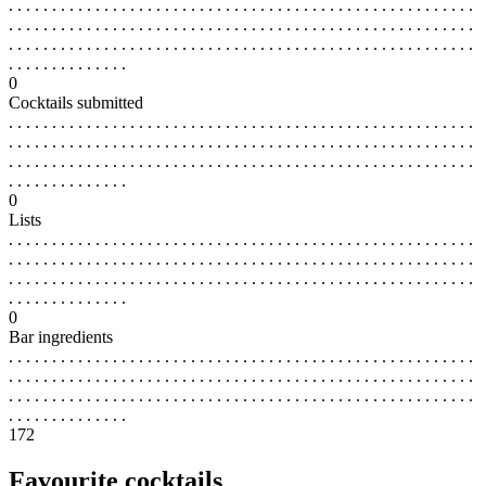
. . . . . . . . . . . . . . . . . . . . . . . . . . . . . . . . . . . . . . . . . . . . . . . . . . . . . .
. . . . . . . . . . . . . . . . . . . . . . . . . . . . . . . . . . . . . . . . . . . . . . . . . . . . . .
. . . . . . . . . . . . . . . . . . . . . . . . . . . . . . . . . . . . . . . . . . . . . . . . . . . . . .
. . . . . . . . . . . . . .
0
Cocktails submitted
. . . . . . . . . . . . . . . . . . . . . . . . . . . . . . . . . . . . . . . . . . . . . . . . . . . . . .
. . . . . . . . . . . . . . . . . . . . . . . . . . . . . . . . . . . . . . . . . . . . . . . . . . . . . .
. . . . . . . . . . . . . . . . . . . . . . . . . . . . . . . . . . . . . . . . . . . . . . . . . . . . . .
. . . . . . . . . . . . . .
0
Lists
. . . . . . . . . . . . . . . . . . . . . . . . . . . . . . . . . . . . . . . . . . . . . . . . . . . . . .
. . . . . . . . . . . . . . . . . . . . . . . . . . . . . . . . . . . . . . . . . . . . . . . . . . . . . .
. . . . . . . . . . . . . . . . . . . . . . . . . . . . . . . . . . . . . . . . . . . . . . . . . . . . . .
. . . . . . . . . . . . . .
0
Bar ingredients
. . . . . . . . . . . . . . . . . . . . . . . . . . . . . . . . . . . . . . . . . . . . . . . . . . . . . .
. . . . . . . . . . . . . . . . . . . . . . . . . . . . . . . . . . . . . . . . . . . . . . . . . . . . . .
. . . . . . . . . . . . . . . . . . . . . . . . . . . . . . . . . . . . . . . . . . . . . . . . . . . . . .
. . . . . . . . . . . . . .
172
Favourite cocktails