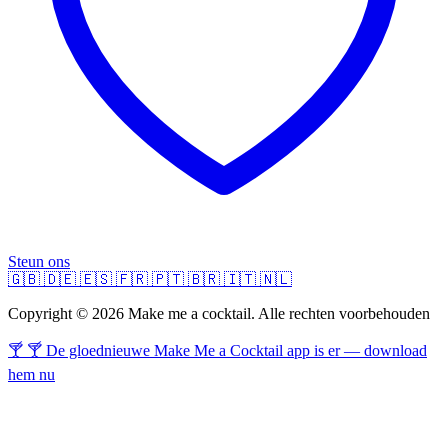
Steun ons
🇬🇧
🇩🇪
🇪🇸
🇫🇷
🇵🇹
🇧🇷
🇮🇹
🇳🇱
Copyright © 2026 Make me a cocktail. Alle rechten voorbehouden
🍸 🍸 De gloednieuwe Make Me a Cocktail app is er — download
hem nu