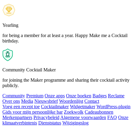
Yearling
for being a member for at least a year. Happy Make me a Cocktail
birthday.
Community Cocktail Maker
for joining the Maker programme and sharing their cocktail activity
publicly.
Community
Premium
Onze apps
Onze boeken
Badges
Reclame
Over ons
Media
Nieuwsbrief
Woordenlijst
Contact
Voeg een recept toe
Cocktailmaker
Widgetmaker
WordPress-plugin
Gids voor mijn persoonlijke bar
Zoekwolk
Cadeaubonnen
Merkenpartners
Privacybeleid
Algemene voorwaarden
FAQ
Onze
klimaatverbintenis
Dienststatus
Wijzigingslog