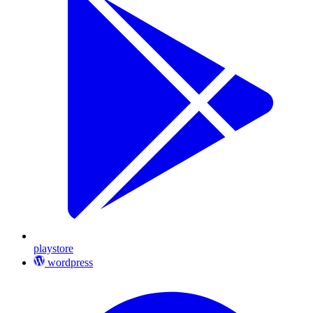
playstore
wordpress