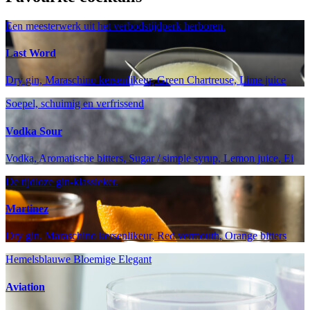
Een meesterwerk uit het verbodstijdperk herboren.
Last Word
Dry gin, Maraschino kersenlikeur, Green Chartreuse, Lime juice
Soepel, schuimig en verfrissend
Vodka Sour
Vodka, Aromatische bitters, Sugar / simple syrup, Lemon juice, Ei
De tijdloze gin-klassieker.
Martinez
Dry gin, Maraschino kersenlikeur, Red vermouth, Orange bitters
Hemelsblauwe Bloemige Elegant
Aviation