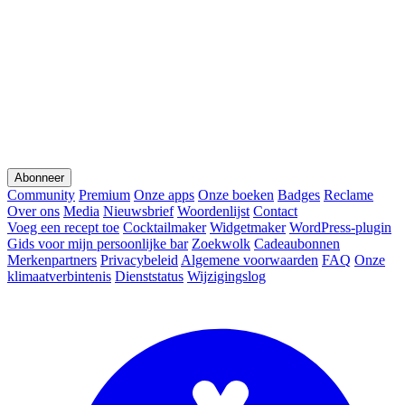
Abonneer
Community
Premium
Onze apps
Onze boeken
Badges
Reclame
Over ons
Media
Nieuwsbrief
Woordenlijst
Contact
Voeg een recept toe
Cocktailmaker
Widgetmaker
WordPress-plugin
Gids voor mijn persoonlijke bar
Zoekwolk
Cadeaubonnen
Merkenpartners
Privacybeleid
Algemene voorwaarden
FAQ
Onze
klimaatverbintenis
Dienststatus
Wijzigingslog