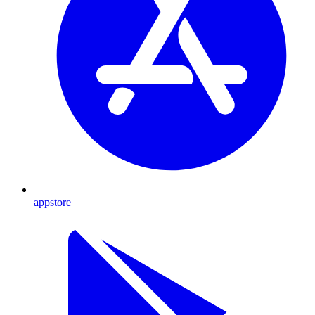
appstore