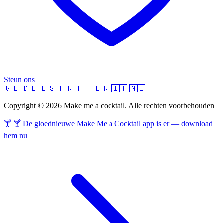
Steun ons
🇬🇧
🇩🇪
🇪🇸
🇫🇷
🇵🇹
🇧🇷
🇮🇹
🇳🇱
Copyright © 2026 Make me a cocktail. Alle rechten voorbehouden
🍸 🍸 De gloednieuwe Make Me a Cocktail app is er — download
hem nu