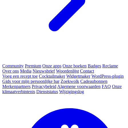
Community
Premium
Onze apps
Onze boeken
Badges
Reclame
Over ons
Media
Nieuwsbrief
Woordenlijst
Contact
Voeg een recept toe
Cocktailmaker
Widgetmaker
WordPress-plugin
Gids voor mijn persoonlijke bar
Zoekwolk
Cadeaubonnen
Merkenpartners
Privacybeleid
Algemene voorwaarden
FAQ
Onze
klimaatverbintenis
Dienststatus
Wijzigingslog