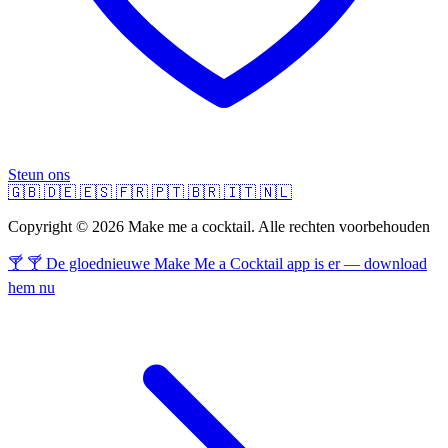
Steun ons
🇬🇧
🇩🇪
🇪🇸
🇫🇷
🇵🇹
🇧🇷
🇮🇹
🇳🇱
Copyright © 2026 Make me a cocktail. Alle rechten voorbehouden
🍸 🍸 De gloednieuwe Make Me a Cocktail app is er — download
hem nu