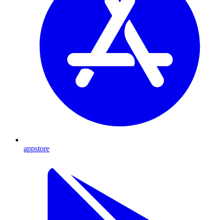
appstore