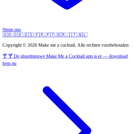
Steun ons
🇬🇧
🇩🇪
🇪🇸
🇫🇷
🇵🇹
🇧🇷
🇮🇹
🇳🇱
Copyright © 2026 Make me a cocktail. Alle rechten voorbehouden
🍸 🍸 De gloednieuwe Make Me a Cocktail app is er — download
hem nu