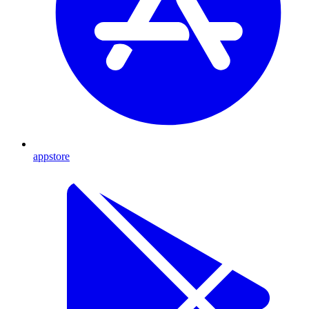
appstore