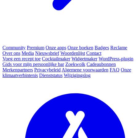
Community
Premium
Onze apps
Onze boeken
Badges
Reclame
Over ons
Media
Nieuwsbrief
Woordenlijst
Contact
Voeg een recept toe
Cocktailmaker
Widgetmaker
WordPress-plugin
Gids voor mijn persoonlijke bar
Zoekwolk
Cadeaubonnen
Merkenpartners
Privacybeleid
Algemene voorwaarden
FAQ
Onze
klimaatverbintenis
Dienststatus
Wijzigingslog