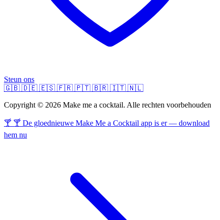
Steun ons
🇬🇧
🇩🇪
🇪🇸
🇫🇷
🇵🇹
🇧🇷
🇮🇹
🇳🇱
Copyright © 2026 Make me a cocktail. Alle rechten voorbehouden
🍸 🍸 De gloednieuwe Make Me a Cocktail app is er — download
hem nu