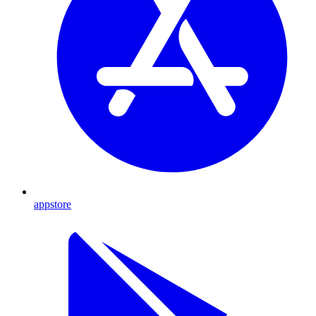
appstore