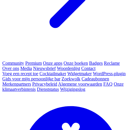
Community
Premium
Onze apps
Onze boeken
Badges
Reclame
Over ons
Media
Nieuwsbrief
Woordenlijst
Contact
Voeg een recept toe
Cocktailmaker
Widgetmaker
WordPress-plugin
Gids voor mijn persoonlijke bar
Zoekwolk
Cadeaubonnen
Merkenpartners
Privacybeleid
Algemene voorwaarden
FAQ
Onze
klimaatverbintenis
Dienststatus
Wijzigingslog