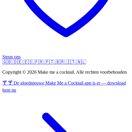
Steun ons
🇬🇧
🇩🇪
🇪🇸
🇫🇷
🇵🇹
🇧🇷
🇮🇹
🇳🇱
Copyright © 2026 Make me a cocktail. Alle rechten voorbehouden
🍸 🍸 De gloednieuwe Make Me a Cocktail app is er — download
hem nu