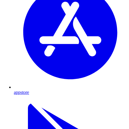
appstore