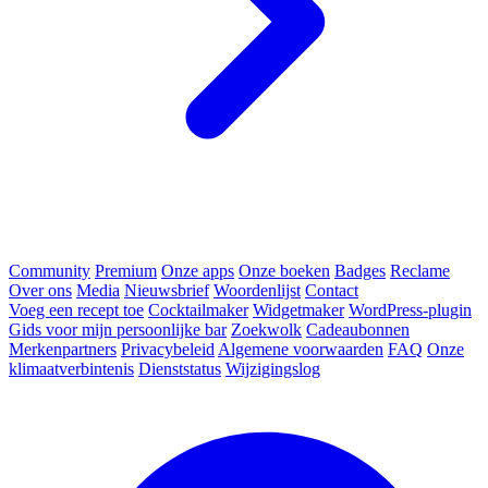
Community
Premium
Onze apps
Onze boeken
Badges
Reclame
Over ons
Media
Nieuwsbrief
Woordenlijst
Contact
Voeg een recept toe
Cocktailmaker
Widgetmaker
WordPress-plugin
Gids voor mijn persoonlijke bar
Zoekwolk
Cadeaubonnen
Merkenpartners
Privacybeleid
Algemene voorwaarden
FAQ
Onze
klimaatverbintenis
Dienststatus
Wijzigingslog