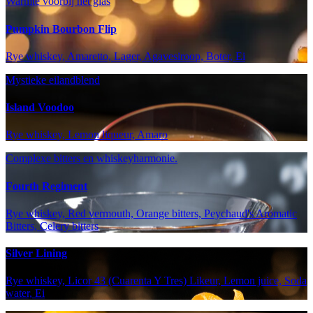
Warmte voorbij het glas
Pumpkin Bourbon Flip
Rye whiskey, Amaretto, Lager, Agavesiroop, Boter, Ei
Mystieke eilandblend
Island Voodoo
Rye whiskey, Lemon liqueur, Amaro
Complexe bitters en whiskeyharmonie.
Fourth Regiment
Rye whiskey, Red vermouth, Orange bitters, Peychaud's Aromatic
Bitters, Celery bitters
Silver Lining
Rye whiskey, Licor 43 (Cuarenta Y Tres) Likeur, Lemon juice, Soda
water, Ei