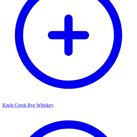
Knob Creek Rye Whiskey