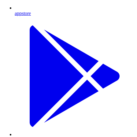
appstore