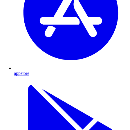
appstore