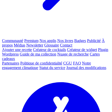
Communauté
Premium
Nos applis
Nos livres
Badges
Publicité
À
propos
Médias
Newsletter
Glossaire
Contact
Ajouter une recette
Créateur de cocktails
Créateur de widget
Plugin
Wordpress
Guide de ma collection
Nuage de recherche
Cartes
cadeaux
Partenaires
Politique de confidentialité
CGU
FAQ
Notre
engagement climatique
Statut du service
Journal des modifications