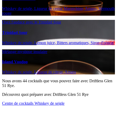
Whiskey de seigle, Liqueur de cerise Maraschino, Amaro, Vermouth
rouge
Osez l'audace avec le Trinidad Sour
Trinidad Sour
Whiskey de seigle, Lemon juice, Bitters aromatiques, Sirop d'orgeat
Mélange mystique insulaire
Island Voodoo
Whiskey de seigle, Liqueur de citron, Amaro
Nous avons
44
cocktails que vous pouvez faire avec Driftless Glen
51 Rye.
Découvrez quoi préparer avec Driftless Glen 51 Rye
Centre de cocktails Whiskey de seigle