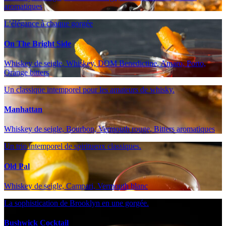
aromatiques
L’élégance à chaque gorgée
On The Bright Side
Whiskey de seigle, Whiskey, DOM Benedictine, Amaro, Porto,
Orange bitters
Un classique intemporel pour les amateurs de whisky.
Manhattan
Whiskey de seigle, Bourbon, Vermouth rouge, Bitters aromatiques
Un trio intemporel de spiritueux classiques.
Old Pal
Whiskey de seigle, Campari, Vermouth blanc
La sophistication de Brooklyn en une gorgée.
Bushwick Cocktail