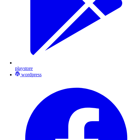
playstore
wordpress