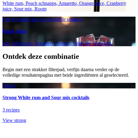
White rum, Peach schnapps, Amaretto, Orange juice, Cranberry
juice, Sour mix, Room
Een levendige mix van gedurfde smaken.
Black Opal
Gin, White rum, Raspberry liqueur, Triple sec, Sour mix
Ontdek deze combinatie
Begin met een strakker filterpad, verfijn daarna verder op de
volledige resultatenpagina met beide ingrediënten al geselecteerd.
Strong
Strong White rum and Sour mix cocktails
3 recipes
View strong