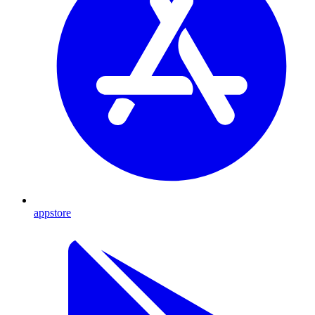
appstore