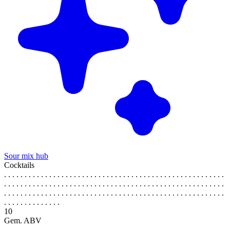
Sour mix hub
Cocktails
. . . . . . . . . . . . . . . . . . . . . . . . . . . . . . . . . . . . . . . . . . . . . . . . . . . . . .
. . . . . . . . . . . . . . . . . . . . . . . . . . . . . . . . . . . . . . . . . . . . . . . . . . . . . .
. . . . . . . . . . . . . . . . . . . . . . . . . . . . . . . . . . . . . . . . . . . . . . . . . . . . . .
. . . . . . . . . . . . . .
10
Gem. ABV
. . . . . . . . . . . . . . . . . . . . . . . . . . . . . . . . . . . . . . . . . . . . . . . . . . . . . .