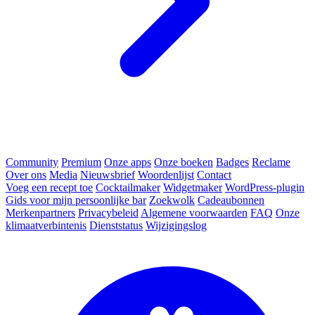
Community
Premium
Onze apps
Onze boeken
Badges
Reclame
Over ons
Media
Nieuwsbrief
Woordenlijst
Contact
Voeg een recept toe
Cocktailmaker
Widgetmaker
WordPress-plugin
Gids voor mijn persoonlijke bar
Zoekwolk
Cadeaubonnen
Merkenpartners
Privacybeleid
Algemene voorwaarden
FAQ
Onze
klimaatverbintenis
Dienststatus
Wijzigingslog