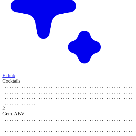
Ei hub
Cocktails
. . . . . . . . . . . . . . . . . . . . . . . . . . . . . . . . . . . . . . . . . . . . . . . . . . . . . .
. . . . . . . . . . . . . . . . . . . . . . . . . . . . . . . . . . . . . . . . . . . . . . . . . . . . . .
. . . . . . . . . . . . . . . . . . . . . . . . . . . . . . . . . . . . . . . . . . . . . . . . . . . . . .
. . . . . . . . . . . . . .
2
Gem. ABV
. . . . . . . . . . . . . . . . . . . . . . . . . . . . . . . . . . . . . . . . . . . . . . . . . . . . . .
. . . . . . . . . . . . . . . . . . . . . . . . . . . . . . . . . . . . . . . . . . . . . . . . . . . . . .
. . . . . . . . . . . . . . . . . . . . . . . . . . . . . . . . . . . . . . . . . . . . . . . . . . . . . .
. . . . . . . . . . . . . .