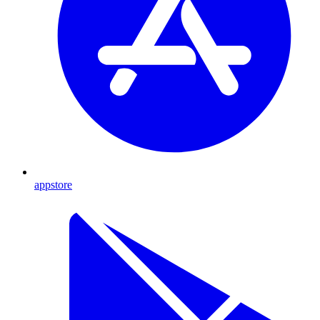
appstore