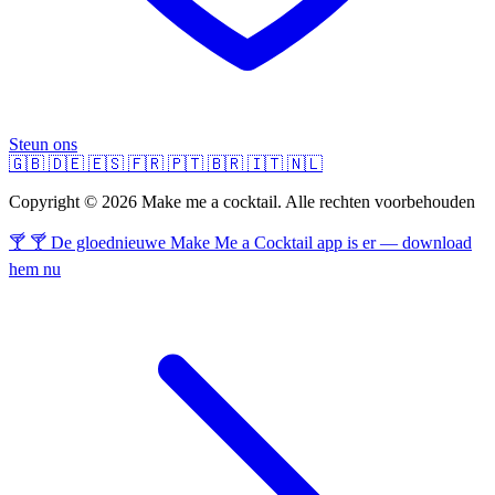
Steun ons
🇬🇧
🇩🇪
🇪🇸
🇫🇷
🇵🇹
🇧🇷
🇮🇹
🇳🇱
Copyright © 2026 Make me a cocktail. Alle rechten voorbehouden
🍸 🍸 De gloednieuwe Make Me a Cocktail app is er — download
hem nu