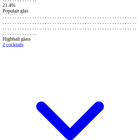
21.4%
Populair glas
. . . . . . . . . . . . . . . . . . . . . . . . . . . . . . . . . . . . . . . . . . . . . . . . . . . . . .
. . . . . . . . . . . . . . . . . . . . . . . . . . . . . . . . . . . . . . . . . . . . . . . . . . . . . .
. . . . . . . . . . . . . . . . . . . . . . . . . . . . . . . . . . . . . . . . . . . . . . . . . . . . . .
. . . . . . . . . . . . . .
Highball glass
2 cocktails