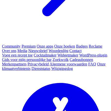
Community
Premium
Onze apps
Onze boeken
Badges
Reclame
Over ons
Media
Nieuwsbrief
Woordenlijst
Contact
Voeg een recept toe
Cocktailmaker
Widgetmaker
WordPress-plugin
Gids voor mijn persoonlijke bar
Zoekwolk
Cadeaubonnen
Merkenpartners
Privacybeleid
Algemene voorwaarden
FAQ
Onze
klimaatverbintenis
Dienststatus
Wijzigingslog