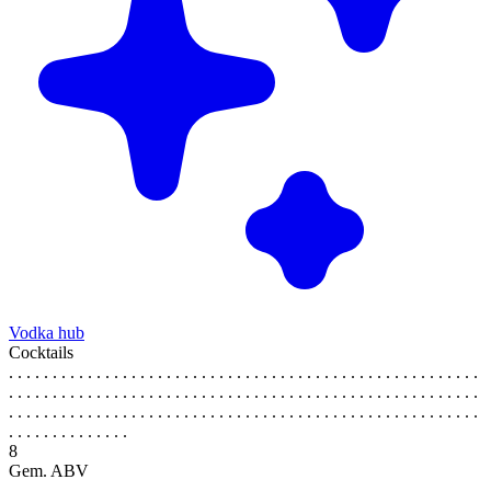
Vodka hub
Cocktails
. . . . . . . . . . . . . . . . . . . . . . . . . . . . . . . . . . . . . . . . . . . . . . . . . . . . . .
. . . . . . . . . . . . . . . . . . . . . . . . . . . . . . . . . . . . . . . . . . . . . . . . . . . . . .
. . . . . . . . . . . . . . . . . . . . . . . . . . . . . . . . . . . . . . . . . . . . . . . . . . . . . .
. . . . . . . . . . . . . .
8
Gem. ABV
. . . . . . . . . . . . . . . . . . . . . . . . . . . . . . . . . . . . . . . . . . . . . . . . . . . . . .