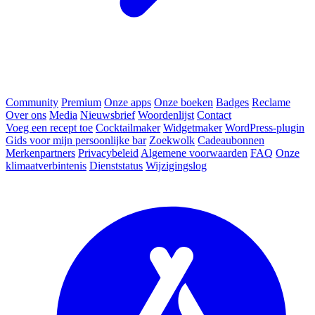
Community
Premium
Onze apps
Onze boeken
Badges
Reclame
Over ons
Media
Nieuwsbrief
Woordenlijst
Contact
Voeg een recept toe
Cocktailmaker
Widgetmaker
WordPress-plugin
Gids voor mijn persoonlijke bar
Zoekwolk
Cadeaubonnen
Merkenpartners
Privacybeleid
Algemene voorwaarden
FAQ
Onze
klimaatverbintenis
Dienststatus
Wijzigingslog