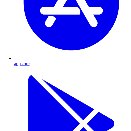
appstore