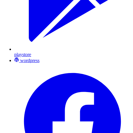
playstore
wordpress