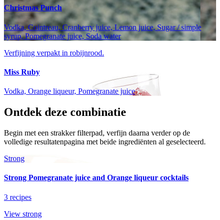
Christmas Punch
Vodka, Cointreau, Cranberry juice, Lemon juice, Sugar / simple
syrup, Pomegranate juice, Soda water
Verfijning verpakt in robijnrood.
Miss Ruby
Vodka, Orange liqueur, Pomegranate juice
Ontdek deze combinatie
Begin met een strakker filterpad, verfijn daarna verder op de
volledige resultatenpagina met beide ingrediënten al geselecteerd.
Strong
Strong Pomegranate juice and Orange liqueur cocktails
3 recipes
View strong