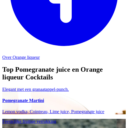
Over Orange liqueur
Top Pomegranate juice en Orange
liqueur Cocktails
Elegant met een granaatappel-punch.
Pomegranate Martini
Lemon vodka, Cointreau, Lime juice, Pomegranate juice
Feestelijke fruitige verrukking