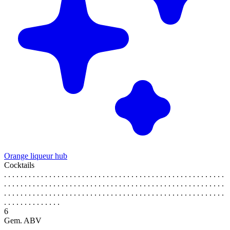
Orange liqueur hub
Cocktails
. . . . . . . . . . . . . . . . . . . . . . . . . . . . . . . . . . . . . . . . . . . . . . . . . . . . . .
. . . . . . . . . . . . . . . . . . . . . . . . . . . . . . . . . . . . . . . . . . . . . . . . . . . . . .
. . . . . . . . . . . . . . . . . . . . . . . . . . . . . . . . . . . . . . . . . . . . . . . . . . . . . .
. . . . . . . . . . . . . .
6
Gem. ABV
. . . . . . . . . . . . . . . . . . . . . . . . . . . . . . . . . . . . . . . . . . . . . . . . . . . . . .