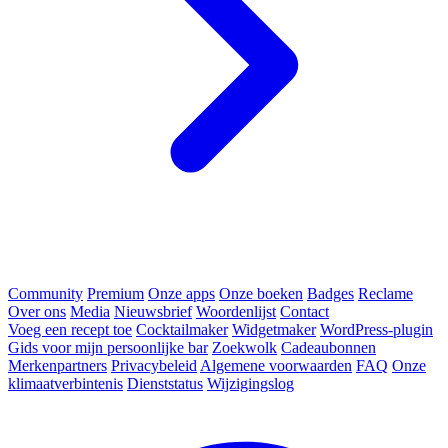
Community
Premium
Onze apps
Onze boeken
Badges
Reclame
Over ons
Media
Nieuwsbrief
Woordenlijst
Contact
Voeg een recept toe
Cocktailmaker
Widgetmaker
WordPress-plugin
Gids voor mijn persoonlijke bar
Zoekwolk
Cadeaubonnen
Merkenpartners
Privacybeleid
Algemene voorwaarden
FAQ
Onze
klimaatverbintenis
Dienststatus
Wijzigingslog